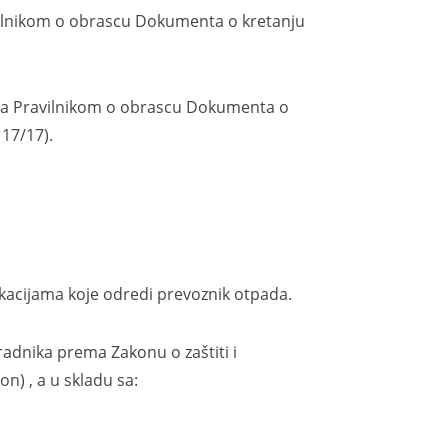
lnikom o obrascu Dokumenta o kretanju
 Pravilnikom o obrascu Dokumenta o
17/17).
acijama koje odredi prevoznik otpada.
dnika prema Zakonu o zaštiti i
n) , a u skladu sa: