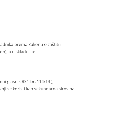
nika prema Zakonu o zaštiti i
on), a u skladu sa:
i glasnik RS” br. 114/13 ),
ji se koristi kao sekundarna sirovina ili