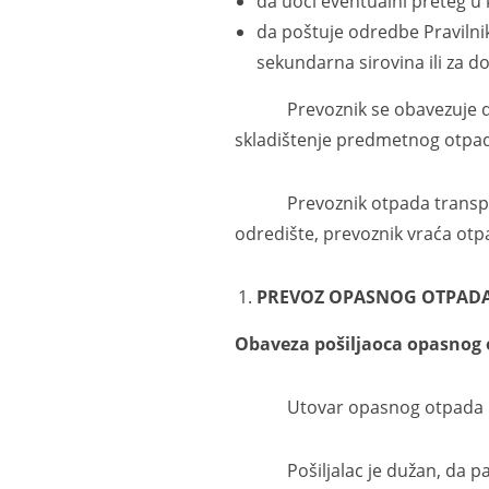
da uoči eventualni preteg u 
da poštuje odredbe Pravilnik
sekundarna sirovina ili za do
Prevoznik se obavezuje da n
skladištenje predmetnog otpa
Prevoznik otpada transportuj
odredište, prevoznik vraća otp
PREVOZ OPASNOG OTPAD
Obaveza pošiljaoca
opasnog 
Utovar opasnog otpada u želez
Pošiljalac je dužan, da pakov