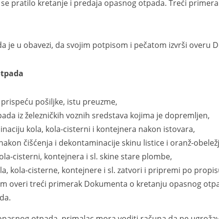
i se pratilo kretanje i predaja opasnog otpada. Treći prim
 u obavezi, da svojim potpisom i pečatom izvrši overu 
tpada
prispeću pošiljke, istu preuzme,
pada iz železničkih voznih sredstava kojima je dopremljen,
inaciju kola, kola-cisterni i kontejnera nakon istovara,
 nakon čišćenja i dekontaminacije skinu listice i oranž-obeležj
ola-cisterni, kontejnera i sl. skine stare plombe,
, kola-cisterne, kontejnere i sl. zatvori i pripremi po propis
om overi treći primerak Dokumenta o kretanju opasnog otp
da.
otpada, primalac mora voditi računa da ne ugrožava