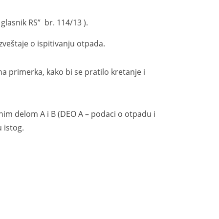
lasnik RS” br. 114/13 ).
eštaje o ispitivanju otpada.
primerka, kako bi se pratilo kretanje i
m delom A i B (DEO A – podaci o otpadu i
 istog.