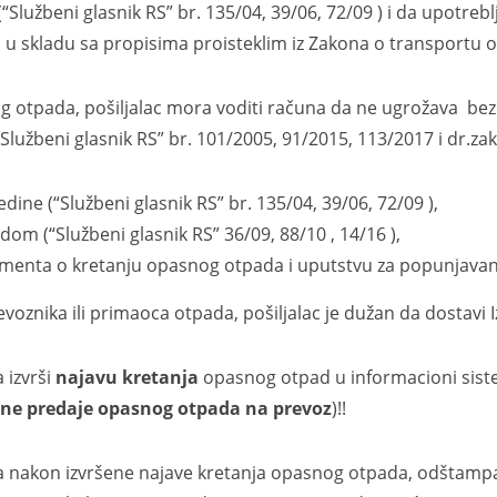
lužbeni glasnik RS” br. 135/04, 39/06, 72/09 ) i da upotreb
ste, u skladu sa propisima proisteklim iz Zakona o transportu
ada, pošiljalac mora voditi računa da ne ugrožava bezbe
Službeni glasnik RS” br. 101/2005, 91/2015, 113/2017 i dr.zak
dine (“Službeni glasnik RS” br. 135/04, 39/06, 72/09 ),
m (“Službeni glasnik RS” 36/09, 88/10 , 14/16 ),
enta o kretanju opasnog otpada i uputstvu za popunjavanje 
ika ili primaoca otpada, pošiljalac je dužan da dostavi Iz
izvrši
najavu kretanja
opasnog otpad u informacioni siste
ane predaje opasnog otpada na prevoz
)!!
nakon izvršene najave kretanja opasnog otpada, odštamp