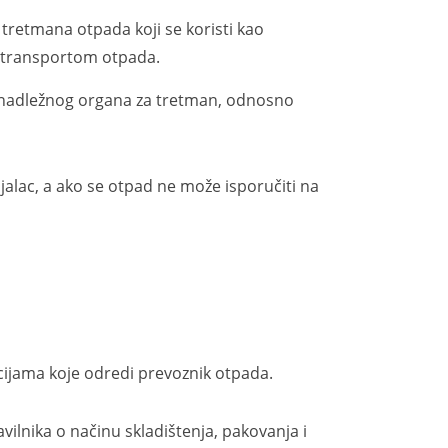
 tretmana otpada koji se koristi kao
sa transportom otpada.
adležnog organa za tretman, odnosno
ac, a ako se otpad ne može isporučiti na
ijama koje odredi prevoznik otpada.
lnika o načinu skladištenja, pakovanja i