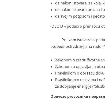
da nakon istovara, sa kola, k
da nakon istovara prazna kola
da svojim potpisom i pečat
(DEO D – podaci o primaocu otp
Prilikom istovara otpada, pr
bezbednosti zdravlja na radu (“
Zakonom o zaštiti životne sre
Zakonom o upravljanju otpado
Pravilnikom o obrascu dokum
Pravilnikom o uslovima i nači
za dobijanje energije (“Služb
Obaveze prevoznika
neopasn