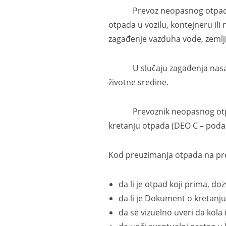
Prevoz neopasnog otpada oba
otpada u vozilu, kontejneru ili 
zagađenje vazduha vode, zemljiš
U slučaju zagađenja nasatlog
životne sredine.
Prevoznik neopasnog otpada 
kretanju otpada (DEO C – podac
Kod preuzimanja otpada na pre
da li je otpad koji prima, do
da li je Dokument o kretanj
da se vizuelno uveri da kola