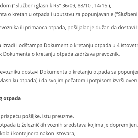
m (“Službeni glasnik RS” 36/09, 88/10 , 14/16 ),
a o kretanju otpada i uputstvu za popunjavanje (“Službeni g
ka ili primaoca otpada, pošiljalac je dužan da dostavi Izv
radi i odštampa Dokument o kretanju otpada u 4 istovetna 
k Dokumenta o kretanju otpada zadržava prevoznik.
ozniku dostavi Dokumenta o kretanju otpada sa popunjeni
lasniku otpada) i da svojim pečatom i potpisom izvrši overu
g otpada
prispeću pošiljke, istu preuzme,
otpada iz železničkih voznih sredstava kojima je dopremljen,
 kola i kontejnera nakon istovara,