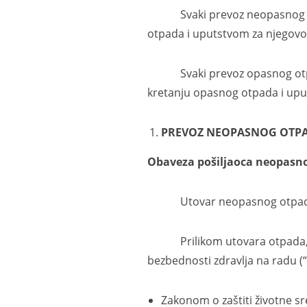
Svaki prevoz neopasnog otpa
otpada i uputstvom za njegovo 
Svaki prevoz opasnog otpada
kretanju opasnog otpada i uput
PREVOZ NEOPASNOG OTP
Obaveza pošiljaoca
neopasno
Utovar neopasnog otpada u žel
Prilikom utovara otpada, poš
bezbednosti zdravlja na radu (“
Zakonom o zaštiti životne sre