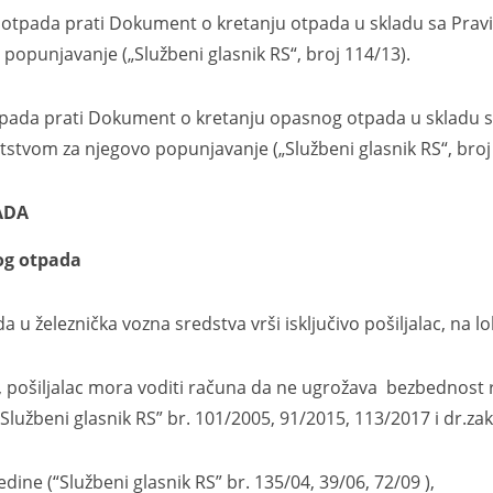
da prati Dokument o kretanju otpada u skladu sa Pravi
popunjavanje („Službeni glasnik RS“, broj 114/13).
 prati Dokument o kretanju opasnog otpada u skladu sa
stvom za njegovo popunjavanje („Službeni glasnik RS“, broj 
ADA
g otpada
eznička vozna sredstva vrši isključivo pošiljalac, na lok
iljalac mora voditi računa da ne ugrožava bezbednost ra
Službeni glasnik RS” br. 101/2005, 91/2015, 113/2017 i dr.zako
dine (“Službeni glasnik RS” br. 135/04, 39/06, 72/09 ),