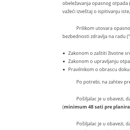
obeležavanja opasnog otpada (“S
važeći izveštaj o ispitivanju i
Prilikom utovara opasnog otp
bezbednosti zdravlja na radu (“
Zakonom o zaštiti životne sre
Zakonom o upravljanju otpado
Pravilnikom o obrascu dokum
Po potrebi, na zahtev prevozn
Pošiljalac je u obavezi, da 
(
minimum 48 sati pre planir
Pošiljalac je u obavezi, da 