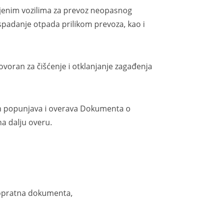
nim vozilima za prevoz neopasnog
 ispadanje otpada prilikom prevoza, kao i
ran za čišćenje i otklanjanje zagađenja
popunjava i overava Dokumenta o
a dalju overu.
propratna dokumenta,