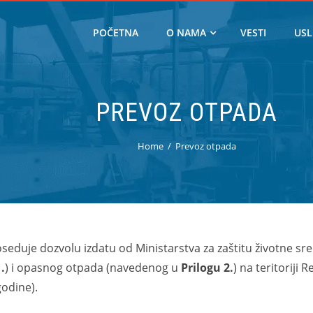
POČETNA
O NAMA
VESTI
USL
PREVOZ OTPADA
Home
Prevoz otpada
poseduje dozvolu izdatu od Ministarstva za zaštitu životne s
.
) i opasnog otpada (navedenog u
Prilogu 2.
) na teritoriji 
odine).