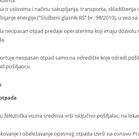
kolima.
a o uslovima i načinu sakupljanja, transporta, skladištenja i
bijanje energije (“Službeni glasnik RS” br. 98/2010), u vezi 
eopasan otpad predaje operaterima koji imaju dozvolu n
da.
e neopasan otpad samo na odredište koje odredi pošiljal
ad pošiljaocu.
A
otpada
nička vozna sredstva vrši isključivo pošiljalac, na lokac
anje i obeležavanje opasnog otpada izvrši na osnovu Pravi