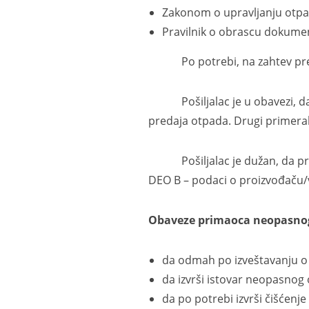
Zakonom o upravljanju otpado
Pravilnik o obrascu dokument
Po potrebi, na zahtev prevozni
Pošiljalac je u obavezi, da iz
predaja otpada. Drugi primera
Pošiljalac je dužan, da prev
DEO B – podaci o proizvođaču/v
Obaveze primaoca
neopasno
da odmah po izveštavanju o 
da izvrši istovar neopasnog 
da po potrebi izvrši čišćenje