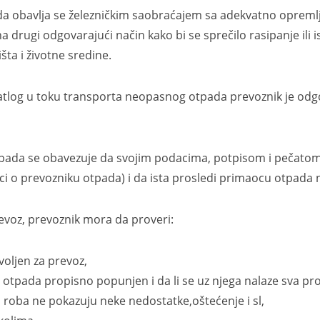
vlja se železničkim saobraćajem sa adekvatno opremlje
na drugi odgovarajući način kako bi se sprečilo rasipanje ili
ta i životne sredine.
 u toku transporta neopasnog otpada prevoznik je odgovo
se obavezuje da svojim podacima, potpisom i pečatom 
i o prevozniku otpada) i da ista prosledi primaocu otpada n
voz, prevoznik mora da proveri:
zvoljen za prevoz,
u otpada propisno popunjen i da li se uz njega nalaze sva 
 i roba ne pokazuju neke nedostatke,oštećenje i sl,