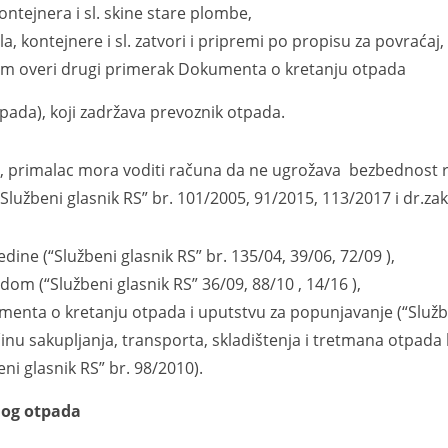
ontejnera i sl. skine stare plombe,
, kontejnere i sl. zatvori i pripremi po propisu za povraćaj,
om overi drugi primerak Dokumenta o kretanju otpada
ada), koji zadržava prevoznik otpada.
imalac mora voditi računa da ne ugrožava bezbednost rad
Službeni glasnik RS” br. 101/2005, 91/2015, 113/2017 i dr.zak
dine (“Službeni glasnik RS” br. 135/04, 39/06, 72/09 ),
m (“Službeni glasnik RS” 36/09, 88/10 , 14/16 ),
enta o kretanju otpada i uputstvu za popunjavanje (“Služben
nu sakupljanja, transporta, skladištenja i tretmana otpada ko
eni glasnik RS” br. 98/2010).
og otpada