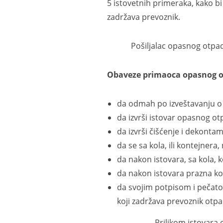
5 istovetnih primeraka, kako b
zadržava prevoznik.
Pošiljalac opasnog otpada je
Obaveze primaoca
opasnog o
da odmah po izveštavanju o 
da izvrši istovar opasnog ot
da izvrši čišćenje i dekontam
da se sa kola, ili kontejnera,
da nakon istovara, sa kola, k
da nakon istovara prazna kola
da svojim potpisom i pečat
koji zadržava prevoznik otpa
Prilikom istovara opasnog 