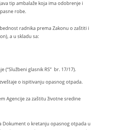
ljava tip ambalaže koja ima odobrenje i
 opasne robe.
dnost radnika prema Zakonu o zaštiti i
on), a u skladu sa:
(“Službeni glasnik RS” br. 17/17).
veštaje o ispitivanju opasnog otpada.
m Agencije za zaštitu životne sredine
a Dokument o kretanju opasnog otpada u