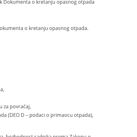
erak Dokumenta o kretanju opasnog otpada
Dokumenta o kretanju opasnog otpada.
a,
u za povraćaj,
ada (DEO D – podaci o primaocu otpada),
 bezbednost radnika prema Zakonu o