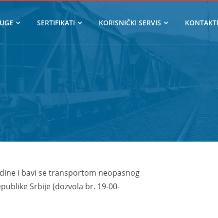
UGE
SERTIFIKATI
KORISNIČKI SERVIS
KONTAKT
redine i bavi se transportom neopasnog
Republike Srbije (dozvola br. 19-00-