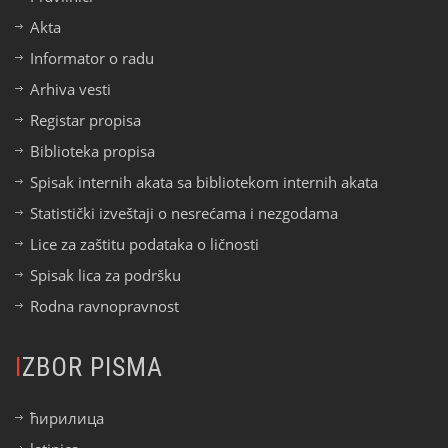
Akta
Informator o radu
Arhiva vesti
Registar propisa
Biblioteka propisa
Spisak internih akata sa bibliotekom internih akata
Statistički izveštaji o nesrećama i nezgodama
Lice za zaštitu podataka o ličnosti
Spisak lica za podršku
Rodna ravnopravnost
IZBOR PISMA
ћирилица