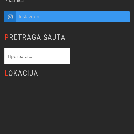
latinica
Instagram
PRETRAGA SAJTA
Претрага
за:
LOKACIJA