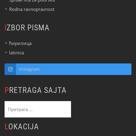
Rodna ravnopravnost
IZBOR PISMA
ћирилица
latinica
Instagram
PRETRAGA SAJTA
Претрага
за:
LOKACIJA