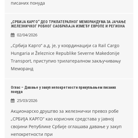
писаних понуда
„СРБИЈА КАРГО“ ДЕО ТРИЛАТЕРАЛНОГ МЕМОРАНДУМА ЗА ЈАЧАЊЕ
ЖЕЛЕЗНИЧКОГ РОБНОГ САОБРАЋАЈА ИЗМЕЂУ ЕВРОПЕ И РЕГИОНА
02/04/2026
„Србија Карго“ а.д. је, у координацији са Rail Cargo
Hungaria и Železnice Republike Severne Makedonije
Transport, приступио трилатералном закључивању
Меморанд
Оглас – Давање у закуп непокретности прикупљањем писаних
понуда
25/03/2026
Акционарско друштво за железнички превоз робе
„СРБИЈА КАРГО“ као корисник средстава у јавној
својини Републике Србије оглашава давање у закуп
непокретности при