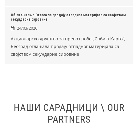
Објављивање Огласа за продају отпадног материјала са својством
секундарне сировине
24/03/2026
Акционарско друштво за превоз робе „Србија Карго“,
Београд оглашава продају отпадног материјала са
својством секундарне сировине
НАШИ САРАДНИЦИ \ OUR
PARTNERS