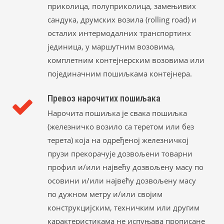
приколица, полуприколица, замењивих
сандука, друмских возила (rolling road) и
осталих интермодалних транспортинх
јединица, у маршутним возовима,
комплетним контејнерским возовима или
појединачним пошиљкама контејнера.
Превоз нарочитих пошиљака
Нарочита пошиљка је свака пошиљка
(железничко возило са теретом или без
терета) која на одређеној железничкој
прузи прекорачује дозвољени товарни
профил и/или највећу дозвољену масу по
осовини и/или највећу дозвољену масу
по дужном метру и/или својим
конструкцијским, техничким или другим
карактеристикама не испуњава прописане