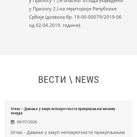
у Прилогу 1.) и опасног отпада (наведеног
у Прилогу 2.) на територији Републике
Србије (дозвола бр. 19-00-00079/2019-06
од 02.04.2019. године).
ВЕСТИ \ NEWS
Оглас – Давање у закуп непокретности прикупљањем писаних
понуда
06/07/2026
Оглас - Давање у закуп непокретности прикупљањем