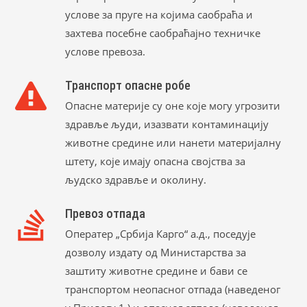
услове за пруге на којима саобраћа и
захтева посебне саобраћајно техничке
услове превоза.
Транспорт опасне робе
Опасне материје су оне које могу угрозити
здравље људи, изазвати контаминацију
животне средине или нанети материјалну
штету, које имају опасна својства за
људско здравље и околину.
Превоз отпада
Оператер „Србија Карго“ а.д., поседује
дозволу издату од Министарства за
заштиту животне средине и бави се
транспортом неопасног отпада (наведеног