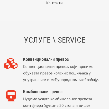
Кoнтакти
УСЛУГЕ \ SERVICE
Конвенционални превоз
Конвенционални превоз, који вршимо,
обухвата превоз колских пошиљака у
унутрашњем и међународном саобраћају.
Комбиновани превоз
Нудимо услуге комбинованог превоза
контејнера (дужине 20 стопа и више),