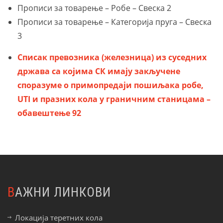
Прописи за товарење – Робе – Свеска 2
Прописи за товарење – Категорија пруга – Свеска
3
Списак превозника (железница) из суседних
држава са којима СК имају закључене
споразуме о примопредаји пошиљака робе,
UTI и празних кола у граничним станицама –
обавештење 92
ВАЖНИ ЛИНКОВИ
Локација теретних кола