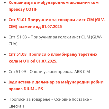
Конвенција о међународном железничком
превозу COTIF
Спт 51.01 Приручник за товарни лист CIM (GLV-
CIM)- измене од 01.07.2025
Спт 51.03 – Приручник за колски лист CUM (GLW-
CUV)
Спт 51.08 Прописи о пломбирању теретних
кола и UTI od 01.07.2025.
Спт 51.09 – Општи услови превоза ABB-CIM
Јединствени даљинар за међународни робни
превоз DIUM – RS
Прописи за товарење – Основне поставке –
Свеска 1