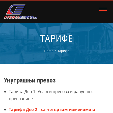
ТАРИФЕ
Home
Тарифе
Унутрашњи превоз
Тарифа Део 1 -Услови превоза и рачунање
превознине
Тарифа Део 2 – са четвртим изменама и