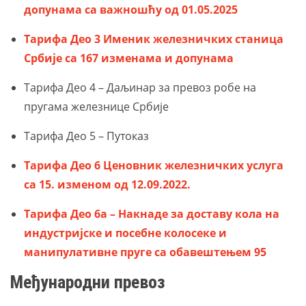
допунама са важношћу од 01.05.2025
Тарифа Део 3 Именик железничких станица
Србије са 167 изменама и допунама
Тарифа Део 4 – Даљинар за превоз робе на
пругама железнице Србије
Тарифа Део 5 – Путоказ
Тарифа Део 6 Ценовник железничких услуга
са 15. изменом од 12.09.2022.
Тарифа Део 6а – Накнаде за доставу кола на
индустријске и посебне колосеке и
манипулативне пруге са обавештењем 95
Међународни превоз