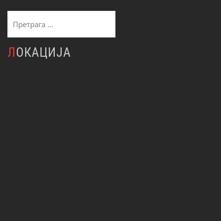
Претрага
за:
ЛОКАЦИЈА