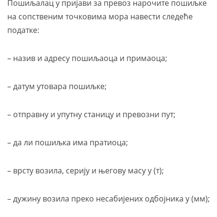
Пошиљалац у пријави за превоз нарочите пошиљке
на сопственим точковима мора навести следеће
податке:
– назив и адресу пошиљаоца и примаоца;
– датум утовара пошиљке;
– отправну и упутну станицу и превозни пут;
– да ли пошиљка има пратиоца;
– врсту возила, серију и његову масу у (т);
– дужину возила преко несабијених одбојника у (мм);