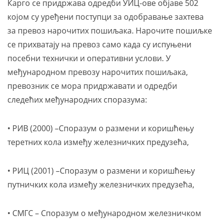
Карго се придржава одредби УИЦ-ове објаве 502
којом су уређени поступци за одобравање захтева
за превоз нарочитих пошиљака. Нарочите пошиљке
се прихватају на превоз само када су испуњени
посебни технички и оперативни услови. У
међународном превозу нарочитих пошиљака,
превозник се мора придржавати и одредби
следећих међународних споразума:
• РИВ (2000) –Споразум о размени и коришћењу
теретних кола између железничких предузећа,
• РИЦ (2001) –Споразум о размени и коришћењу
путничких кола између железничких предузећа,
• СМГС – Споразум о међународном железничком