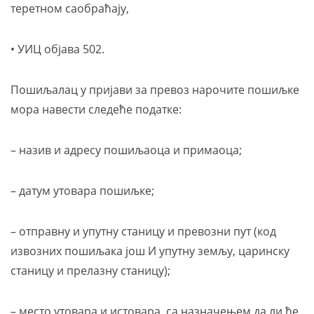
теретном саобраћају,
• УИЦ објава 502.
Пошиљалац у пријави за превоз нарочите пошиљке
мора навести следеће податке:
– назив и адресу пошиљаоца и примаоца;
– датум утовара пошиљке;
– отправну и упутну станицу и превозни пут (код
извозних пошиљака још И упутну земљу, царинску
станицу и прелазну станицу);
– место утовара и истовара, са назначењем да ли ће