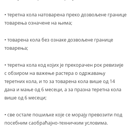
• теретна кола натоварена преко дозвољене границе
товарења означене на њима;
• товарена кола без ознаке дозвољене границе
товарења;
• теретна кола код којих је прекорачен рок ревизије
с обзиром на важење растера о одржавању
теретних кола, и то за товарена кола више од 14
дана и мање од 6 месеци, а за празна теретна кола
више од 6 месеци;
• све остале пошиљке које се морају превозити под
посебним саобраћајно-техничким условима.