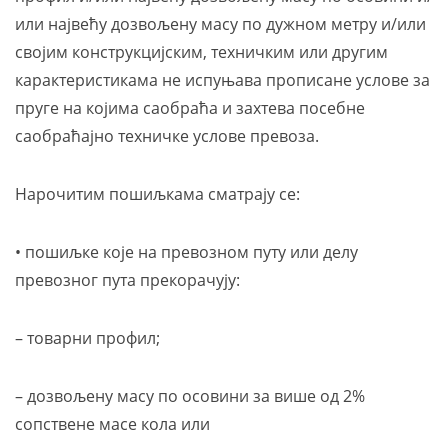
или највећу дозвољену масу по дужном метру и/или
својим конструкцијским, техничким или другим
карактеристикама не испуњава прописане услове за
пруге на којима саобраћа и захтева посебне
саобраћајно техничке услове превоза.
Нарочитим пошиљкама сматрају се:
• пошиљке које на превозном путу или делу
превозног пута прекорачују:
– товарни профил;
– дозвољену масу по осовини за више од 2%
сопствене масе кола или