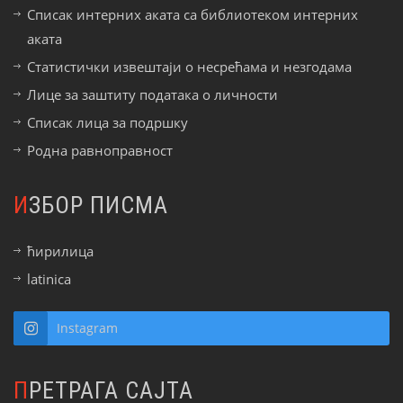
Списак интерних аката са библиотеком интерних
аката
Статистички извештаји о несрећама и незгодама
Лице за заштиту података о личности
Списак лица за подршку
Родна равноправност
ИЗБОР ПИСМА
ћирилица
latinica
Instagram
ПРЕТРАГА САЈТА