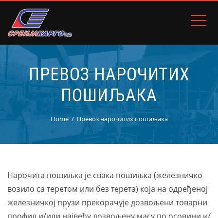
ПРЕВОЗ НАРОЧИТИХ
ПОШИЉАКА
Home
Превоз нарочитих пошиљака
Нарочита пошиљка је свака пошиљка (железничко
возило са теретом или без терета) која на одређеној
железничкој прузи прекорачује дозвољени товарни
профил и/или највећу дозвољену масу по осовини и/