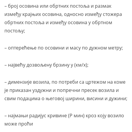
– број осовина или обртних постоља и размак
између крајњих осовина, односно између стожера
обртних постоља и између осовина у обртном
постољу;
– оптерећење по осовини и масу по дужном метру;
– највећу дозвољену брзину у (км/х);
– димензије возила, по потреби са цртежом на коме
је приказан уздужни и попречни пресек возила и
свим подацима о његовој ширини, висини и дужини;
– најмањи радијус кривине (Р мин) кроз коју возило
може проћи