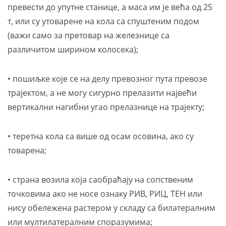
превести до упутне станице, а маса им је већа од 25
т, или су утоварене на кола са спуштеним подом
(важи само за претовар на железнице са
различитом ширином колосека);
• пошиљке које се на делу превозног пута превозе
трајектом, а не могу сигурно прелазити највећи
вертикални нагибни угао прелазнице на трајекту;
• теретна кола са више од осам осовина, ако су
товарена;
• страна возила која саобраћају на сопственим
точковима ако не носе ознаку РИВ, РИЦ, ТЕН или
нису обележена растером у складу са билатералним
или мултилатералним споразумима;