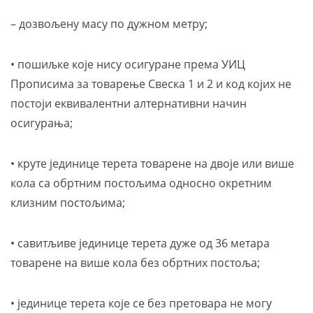
– дозвољену масу по дужном метру;
• пошиљке које нису осигуране према УИЦ
Прописима за товарење Свеска 1 и 2 и код којих не
постоји еквивалентни алтернативни начин
осигурања;
• круте јединице терета товарене на двоје или више
кола са обртним постољима односно окретним
клизним постољима;
• савитљиве јединице терета дуже од 36 метара
товарене на више кола без обртних постоља;
• јединице терета које се без претовара не могу