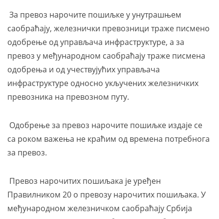
За превоз нарочите пошиљке у унутрашњем
саобраћају, железнички превозници траже писмено
одобрење од управљача инфраструктуре, а за
превоз у међународном саобраћају траже писмена
одобрења и од учествујућих управљача
инфраструктуре односно укључених железничких
превозника на превозном путу.
Одобрење за превоз нарочите пошиљке издаје се
са роком важења не краћим од времена потребнога
за превоз.
Превоз нарочитих пошиљака је уређен
Правилником 20 о превозу нарочитих пошиљака. У
међународном железничком саобраћају Србија