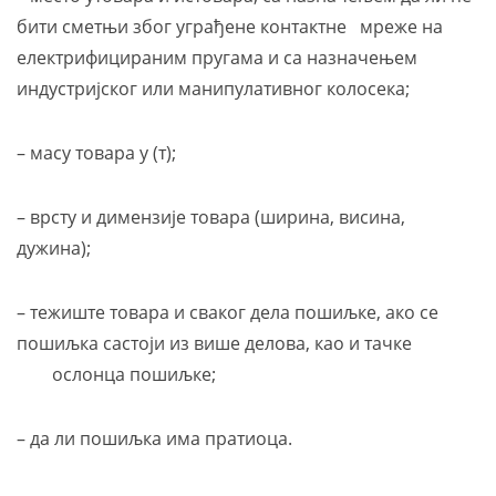
бити сметњи због уграђене контактне мреже на
електрифицираним пругама и са назначењем
индустријског или манипулативног колосека;
– масу товара у (т);
– врсту и димензије товара (ширина, висина,
дужина);
– тежиште товара и сваког дела пошиљке, ако се
пошиљка састоји из више делова, као и тачке
ослонца пошиљке;
– да ли пошиљка има пратиоца.