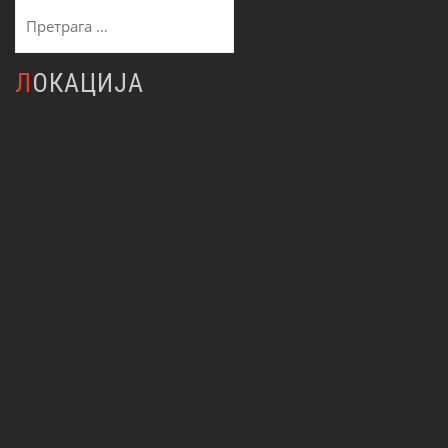
Претрага
за:
ЛОКАЦИЈА