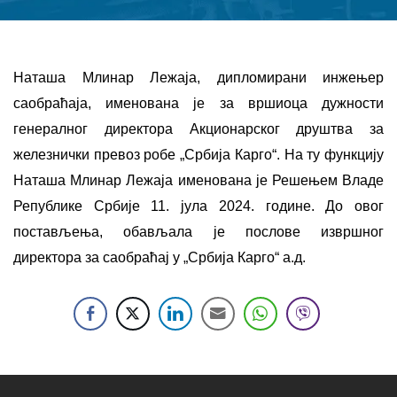
Наташа Млинар Лежаја, дипломирани инжењер
саобраћаја, именована је за вршиоца дужности
генералног директора Акционарског друштва за
железнички превоз робе „Србија Карго“. На ту функцију
Наташа Млинар Лежаја именована је Решењем Владе
Републике Србије 11. јула 2024. године. До овог
постављења, обављала је послове извршног
директора за саобраћај у „Србија Карго“ а.д.