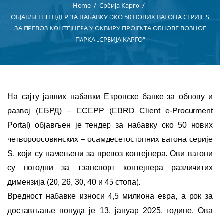
Home
Србија Карго
ОБЈАВЉЕН ТЕНДЕР ЗА НАБАВКУ ОКО 50 НОВИХ ВАГОНА СЕРИЈЕ S
ЗА ПРЕВОЗ КОНТЕЈНЕРА У ОКВИРУ ПРОЈЕКТА ОБНОВЕ ВОЗНОГ
ПАРКА „СРБИЈА КАРГО“
На сајту јавних набавки Европске банке за обнову и
развој (ЕБРД) – ECEPP (EBRD Client e-Procurment
Portal) објављен је тендер за набавку око 50 нових
четвороосовинских – осамдесетостопних вагона серије
S, који су намењени за превоз контејнера. Ови вагони
су погодни за транспорт контејнера различитих
димензија (20, 26, 30, 40 и 45 стопа).
Вредност набавке износи 4,5 милиона евра, а рок за
достављање понуда је 13. јануар 2025. године. Ова