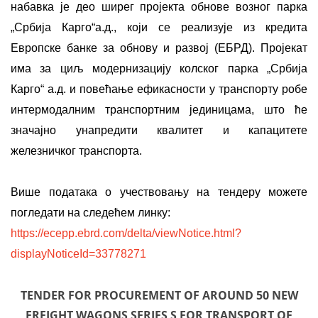
набавка је део ширег пројекта oбновe возног парка
„Србија Карго“а.д., који се реализује из кредита
Европске банке за обнову и развој (ЕБРД). Пројекат
има за циљ модернизацију колског парка „Србија
Карго“ а.д. и повећање ефикасности у транспорту робе
интермодалним транспортним јединицама, што ће
значајно унапредити квалитет и капацитете
железничког транспорта.
Више података о учествовању на тендеру можете
погледати на следећем линку:
https://ecepp.ebrd.com/delta/viewNotice.html?
displayNoticeId=33778271
TENDER FOR PROCUREMENT OF AROUND 50 NEW
FREIGHT WAGONS SERIES S FOR TRANSPORT OF