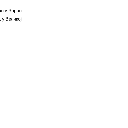
ан и Зоран
 у Великој