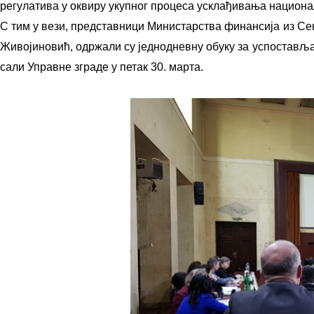
регулатива у оквиру укупног процеса усклађивања национа
С тим у вези, представници Министарства финансија из Сек
Живојиновић, одржали су једнодневну обуку за успостављ
сали Управне зграде у петак 30. марта.