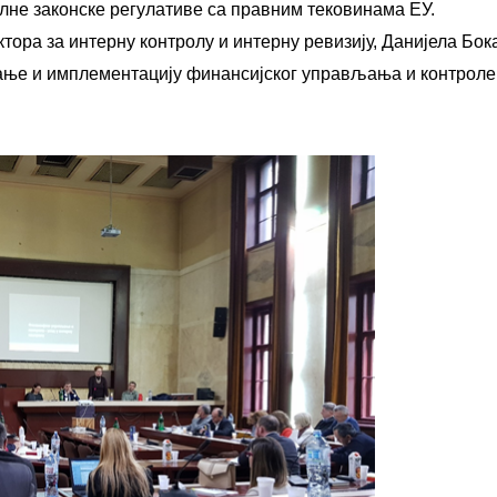
лне законске регулативе са правним тековинама ЕУ.
тора за интерну контролу и интерну ревизију, Данијела Бок
ање и имплементацију финансијског управљања и контроле,