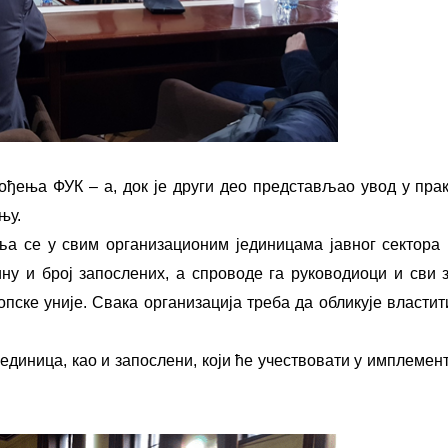
ођења ФУК – а, док је други део представљао увод у пра
њу.
ља се у свим организационим јединицама јавног сектора
ну и број запослених, а спроводе га руководиоци и сви 
пске уније. Свака организација треба да обликује властит
единица, као и запослени, који ће учествовати у имплемен