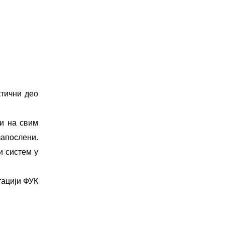
ктични део
 и на свим
запослени.
и систем у
тацији ФУК