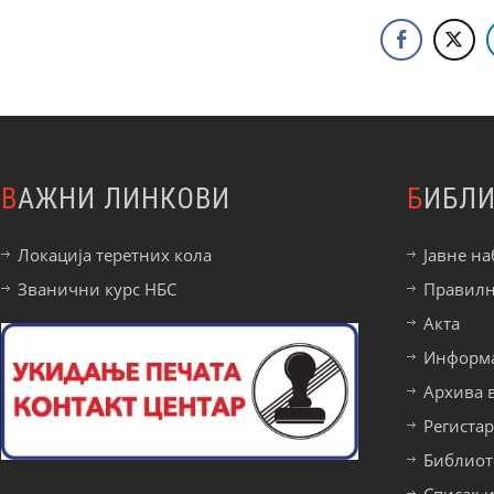
ВАЖНИ ЛИНКОВИ
БИБЛ
Локација теретних кола
Јавне на
Званични курс НБС
Правил
Акта
Информа
Архива 
Региста
Библиот