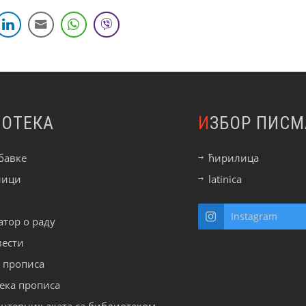
ИОТЕКА
ИЗБОР ПИСМ
бавке
ћирилица
ници
latinica
Instagram
тор о раду
вести
р прописа
ека прописа