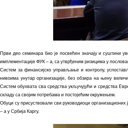
Први део семинара био је посвећен значају и суштини ув
имплементације ФУК – а, са утврђеним ризицима у послова
Систем за финансијско управљање и контролу, успостав
нивоима унутар организације, без обзира на њену величи
Систем обухвата сва средства укључујући и средства Eвро
складу са својим потребама и постојећим окружењем.
Обуци су присуствовали сви руководиоци организационих ј
– а у Србија Каргу.