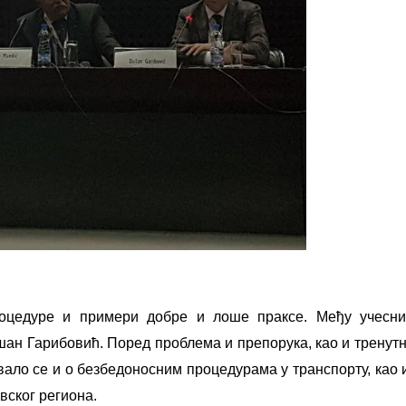
роцедуре и примери добре и лоше праксе. Међу учесни
ушан Гарибовић. Поред проблема и препорука, као и тренутн
ало се и о безбедоносним процедурама у транспорту, као и
вског региона.