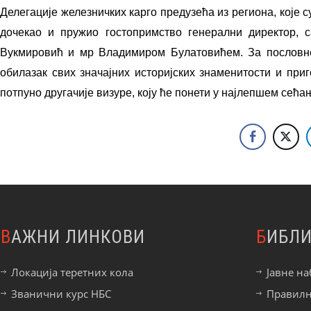
Делегације железничких карго предузећа из региона, које с
дочекао и пружио гостопримство генерални директор, 
Вукмировић и мр Владимиром Булатовићем. За пословне 
обилазак свих значајних историјских знаменитости и при
потпуно другачије визуре, коју ће понети у најлепшем сећањ
ВАЖНИ ЛИНКОВИ
БИБЛ
Локација теретних кола
Јавне на
Званични курс НБС
Правил