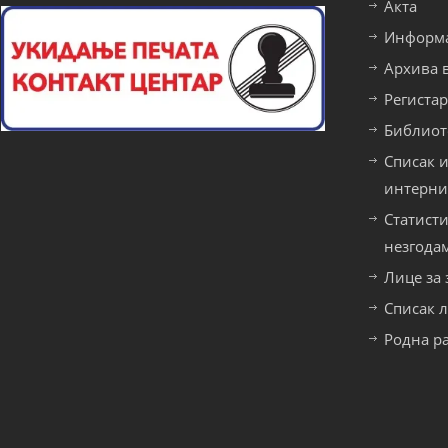
Акта
Информа
Архива 
Региста
Библиот
Списак 
интерни
Статист
незгода
Лице за
Списак 
Родна р