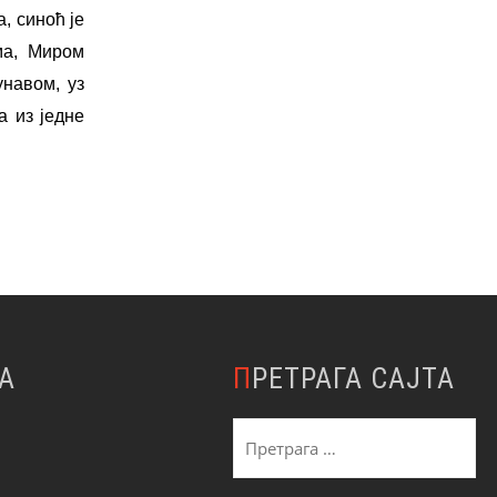
, синоћ је
ма, Миром
навом, уз
а из једне
А
ПРЕТРАГА САЈТА
Претрага
за: