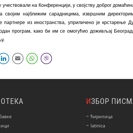
у учествовали на Конференцији, у својству доброг домаћина
са својим најближим сарадницима, извршним директори
партнере из иностранства, уприличено је крстарење Ду
годан програм, како би им се омогућио доживљај Београд
у.
ИОТЕКА
ИЗБОР ПИСМ
бавке
ћирилица
ници
latinica