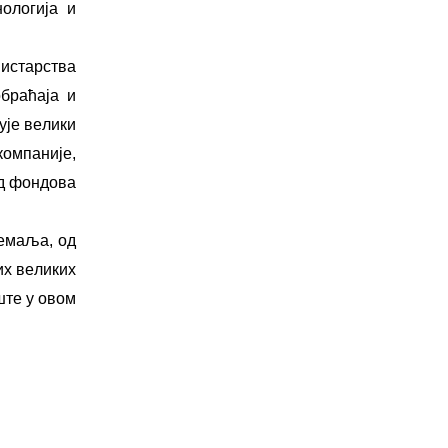
нологија и
нистарства
обраћаја и
ује вeлики
кoмпaниje,
од фoндoвa
земаља, од
их вeликих
штe у овом