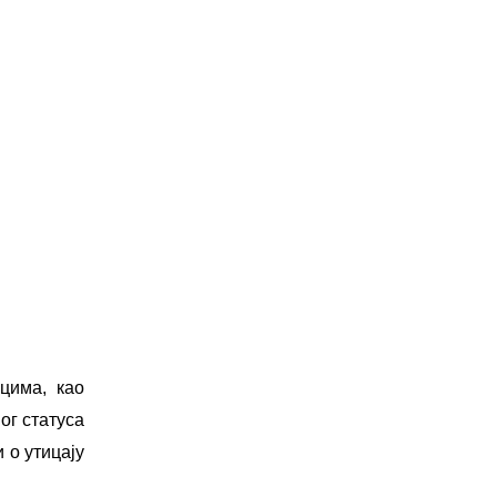
цима, као
ог статуса
 о утицају