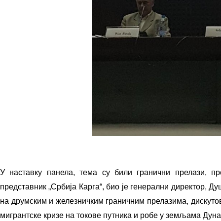
У наставку панела, тема су били гранични прелази, п
представник „Србија Карга“, био је генерални директор, Д
на друмским и железничким граничним прелазима, дискутов
мигрантске кризе на токове путника и робе у земљама Дуна