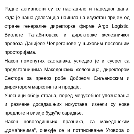
Радне активности су се наставиле и наредног дана,
када је наша делегација наишла на изузетан пријем од
стране генералне директорке фирме Argo Logistic,
Виолете Татабитовске и директорке железничког
превоза Данијеле Чепреганове у њиховим пословним
просторијама.
Након поменутих састанака, уследио је и сусрет са
представницима Македонских железница, директором
Сектора за превоз робе Добреом Сиљаноским и
директором маркетинга и продаје.
Учесници обеју страна, поред међусобног упознавања
и размене досадашњих искустава, изнели су нове
предлоге и визије будуће сарадње.
Након новогодишњих празника, са македонским
„домаћинима“, очекује се и потписивање Уговора о