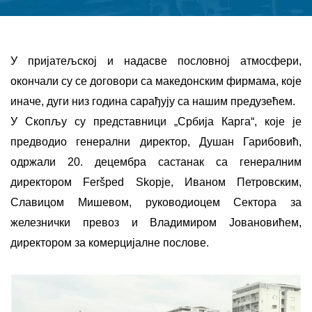
У пријатељској и надасве пословној атмосфери,
окончали су се договори са македонским фирмама, које
иначе, дуги низ година сарађују са нашим предузећем.
У Скопљу су представници „Србија Карга“, које је
предводио генерални директор, Душан Гарибовић,
одржали 20. децембра састанак са генералним
директором Feršped Skopje, Иваном Петровским,
Славицом Мишевом, руководиоцем Сектора за
железнички превоз и Владимиром Јовановићем,
директором за комерцијалне послове.