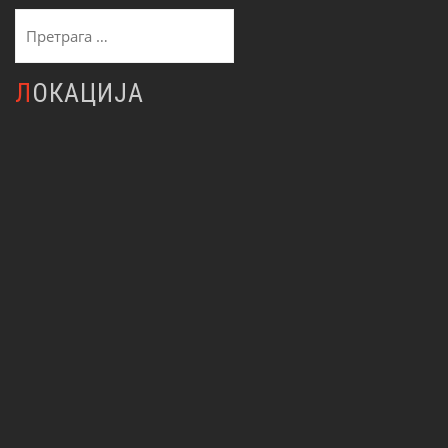
Претрага
за:
ЛОКАЦИЈА