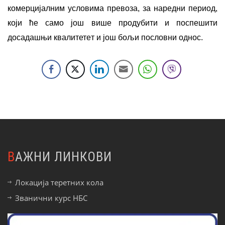
комерцијалним условима превоза, за наредни период,
који ће само још више продубити и поспешити
досадашњи квалитетeт и још бољи пословни однос.
ВАЖНИ ЛИНКОВИ
Локација теретних кола
Званични курс НБС