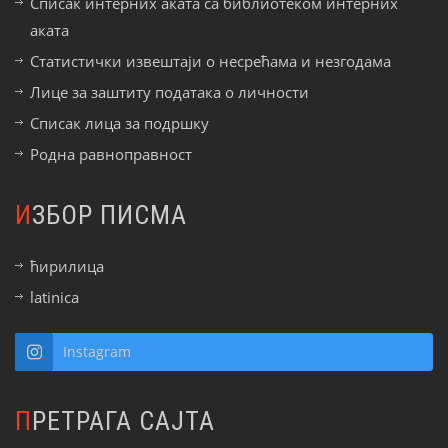
Списак интерних аката са библиотеком интерних
аката
Статистички извештаји о несрећама и незгодама
Лице за заштиту података о личности
Списак лица за подршку
Родна равноправност
ИЗБОР ПИСМА
ћирилица
latinica
Instagram
ПРЕТРАГА САЈТА