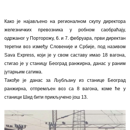
Како је најављено на регионалном скупу директора
железничких превозника у робном саобраћају,
одржаног у Порторожу, 6. и 7. фебруара, први директан
теретни воз између Словеније и Србије, под називом
Sava Express, који је у свом саставу имао 18 вагона,
стигао је у станицу Београд ранжирна, данас у раним
јутарњим сатима.
Такође је данас за Љубљану из станице Београд
ранжирна, отпремљен воз са 8 вагона, коме ће у
станици Шид бити прикључено још 13.