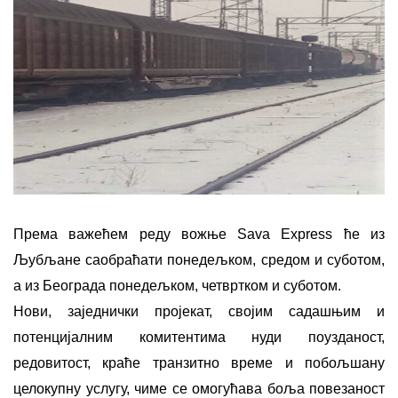
Према важећем реду вожње Sava Express ће из
Љубљане саобраћати понедељком, средом и суботом,
а из Београда понедељком, четвртком и суботом.
Нови, заједнички пројекат, својим садашњим и
потенцијалним комитентима нуди поузданост,
редовитост, краће транзитно време и побољшану
целокупну услугу, чиме се омогућава боља повезаност