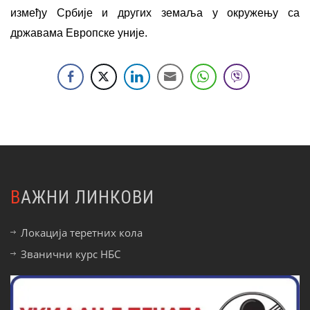
између Србије и других земаља у окружењу са
државама Европске уније.
ВАЖНИ ЛИНКОВИ
Локација теретних кола
Званични курс НБС