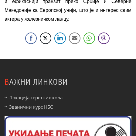
и ефикаснији транзит преко Србије и Северне
Македоније ка Европској унији, што је и интерес свим
актера у железничком ланцу.
ВАЖНИ ЛИНКОВИ
Локација теретних кола
Званични курс НБС