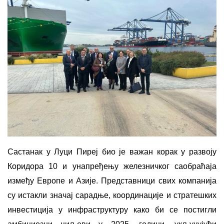
Састанак у Луци Пиреј био је важан корак у развоју
Коридора 10 и унапређењу железничког саобраћаја
између Европе и Азије. Представници свих компанија
су истакли значај сарадње, координације и стратешких
инвестиција у инфраструктуру како би се постигли