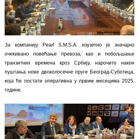
За компанију Pearl S.M.S.A. изузетно је значајно
очекивано повећање превоза, као и побољшање
транзитних времена кроз Србију, нарочито након
пуштања нове двоколосечне пруге Београд-Суботица,
која ће постати оперативна у првим месецима 2025.
године.