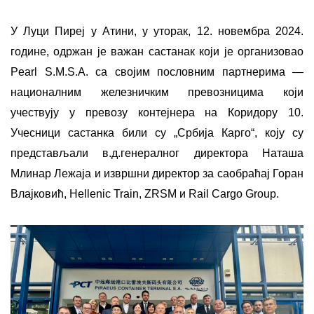
У Луци Пиреј у Атини, у уторак, 12. новембра 2024.
године, одржан је важан састанак који је организовао
Pearl S.M.S.A. са својим пословним партнерима —
националним железничким превозницима који
учествују у превозу контејнера на Коридору 10.
Учесници састанка били су „Србија Карго“, коју су
представљали в.д.генералног директора Наташа
Млинар Лежаја и извршни директор за саобраћај Горан
Влајковић, Hellenic Train, ZRSM и Rail Cargo Group.