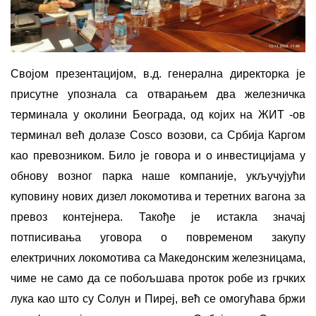
Својом презентацијом, в.д. генерална директорка је
присутне упознала са отварањем два железничка
терминала у околини Београда, од којих на ЖИТ -ов
терминал већ долазе Cosco возови, са Србија Каргом
као превозником. Било је говора и о инвестицијама у
обнову возног парка наше компаније, укључујући
куповину нових дизел локомотива и теретних вагона за
превоз контејнера. Такође је истакла значај
потписивања уговора о повременом закупу
електричних локомотива са Македонским железницама,
чиме не само да се побољшава проток робе из грчких
лука као што су Солун и Пиреј, већ се омогућава бржи