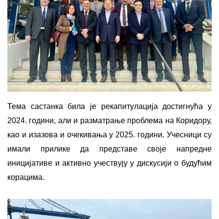
Тема састанка била је рекапитулација достигнућа у
2024. години, али и разматрање проблема на Коридору,
као и изазова и очекивања у 2025. години. Учесници су
имали прилике да представе своје напредне
иницијативе и активно учествују у дискусији о будућим
корацима.