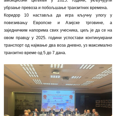
амбициозни циљеви у 2025. години, укључујући
убрзање превоза и побољшање транзитних времена.
Коридор 10 наставља да игра кључну улогу у
повезивању Европске и Азијске трговине, а
заједничким напорима свих учесника, циљ је да се на
овом правцу у 2025. години успостави континуирани
транспорт од најмање два воза дневно, уз максимално
транзитно време од 5 до 7 дана.