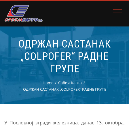
ОДРЖАН САСТАНАК
„COLPOFER“ РАДНЕ
ГРУПЕ
Home
Србија Карго
ОДРЖАН САСТАНАК „COLPOFER“ РАДНЕ ГРУПЕ
У Пословној згради железница, данас 13. октобра,