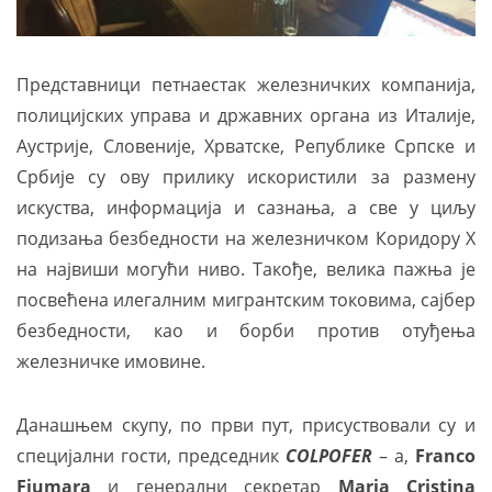
Представници петнаестак железничких компанија,
полицијских управа и државних органа из Италије,
Аустрије, Словеније, Хрватске, Републике Српске и
Србије су ову прилику искористили за размену
искуства, информација и сазнања, а све у циљу
подизања безбедности на железничком Коридору Х
на највиши могући ниво. Такође, велика пажња је
посвећена илегалним мигрантским токовима, сајбер
безбедности, као и борби против отуђења
железничке имовине.
Данашњем скупу, по први пут, присуствовали су и
специјални гости, председник
COLPOFER
– а,
Franco
Fiumara
и генерални секретар
Maria Cristina