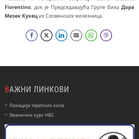
Fiorentino
, док је Председавајућа Групе била
Дора
Мезек Кукец
из Словенских железница.
ВАЖНИ ЛИНКОВИ
Локација теретних кола
Званични курс НБС