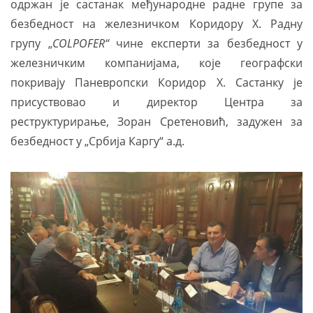
одржан је састанак међународне радне групе за
безбедност на железничком Коридору Х. Радну
групу „
COLPOFER“
чине експерти за безбедност у
железничким компанијама, које географски
покривају Паневропски Коридор Х. Састанку је
присуствовао и директор Центра за
реструктурирање, Зоран Сретеновић, задужен за
безбедност у „Србија Каргу“ а.д.