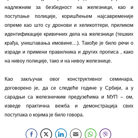
надлежним за безбедност на железници, као и
поступање полиције, коришћењем најсавременије
опреме као што су дронови и хеликоптери, приликом
идентификације кривичних дела на железници (тешких
крађа, уништавања имовине…). Такође је било речи о
изради и примени правилника и других прописа , како
на нивоу полиције, тако и на нивоу железнице.
Као закључак овог конструктивног семинара,
договорено је, да се следеће године у Србији, а у
сарадњи са железничким предузећима и МУП – ом,
изведе практична вежба и демонстрација свих
поступака о којима је било говора.