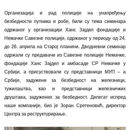
Организација и рад полиције на унапређењу
безбедности путника и робе, били су тема семинара
одржаног у организацији Ханс Зајдел фондације и
Немачке Савезне полиције, одржаног у периоду од 24.
до 26. априла на Старој планини. Дводневни семинар
одржали су предавачи из Савезне полиције Немачке,
фондације Ханс Зајдел и амбасаде СР Немачке у
Србији, а присуствовали су представници МУП – а
Србије, задужени за безбедност на железници,
тужилаштва, као и представници железничких
друштава, задужених за безбедност. Делегат испред
наше компаније, био је Зоран Сретеновић, директор
Центра за реструктурирање.