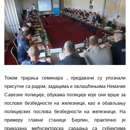
Током трајања семинара , предавачи су упознали
присутне са радом, задацима и овлашћењима Немачке
Савезне полиције, обукама полиције које они врше за
послове безбедности на железници, као и обављању
полицијских послова безбедности на железници. На
примеру главне станице Берлин, практично је
приказана међусекторска сарадња са субјектима