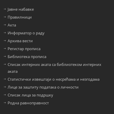
Јавне набавке
Правилници
Акта
Информатор о раду
Архива вести
Регистар прописа
Библиотека прописа
Списак интерних аката са библиотеком интерних
аката
Статистички извештаји о несрећама и незгодама
Лице за заштиту података о личности
Списак лица за подршку
Родна равноправност