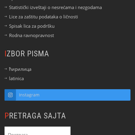
Statistički izveštaji o nesrećama i nezgodama
Lice za zaštitu podataka o ličnosti
Spisak lica za podršku
Rodna ravnopravnost
IZBOR PISMA
ћирилица
latinica
Instagram
PRETRAGA SAJTA
Претрага