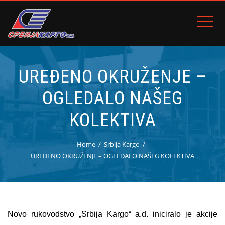
UREĐENO OKRUŽENJE –
OGLEDALO NAŠEG
KOLEKTIVA
Home
Srbija Kargo
UREĐENO OKRUŽENJE – OGLEDALO NAŠEG KOLEKTIVA
Novo rukovodstvo „Srbija Kargo“ a.d. iniciralo je akcije