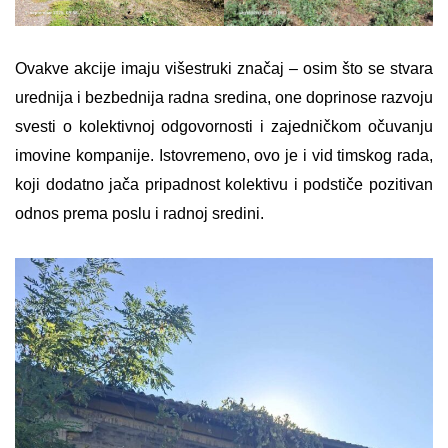
Ovakve akcije imaju višestruki značaj – osim što se stvara
urednija i bezbednija radna sredina, one doprinose razvoju
svesti o kolektivnoj odgovornosti i zajedničkom očuvanju
imovine kompanije. Istovremeno, ovo je i vid timskog rada,
koji dodatno jača pripadnost kolektivu i podstiče pozitivan
odnos prema poslu i radnoj sredini.