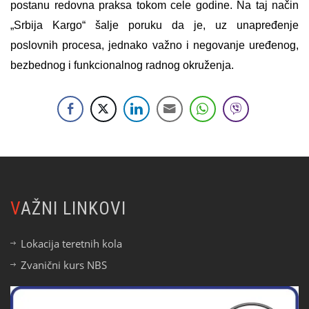
postanu redovna praksa tokom cele godine. Na taj način
„Srbija Kargo“ šalje poruku da je, uz unapređenje
poslovnih procesa, jednako važno i negovanje uređenog,
bezbednog i funkcionalnog radnog okruženja.
VAŽNI LINKOVI
Lokacija teretnih kola
Zvanični kurs NBS