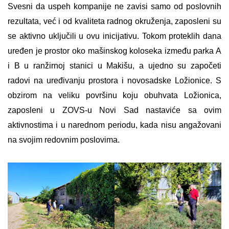
Svesni da uspeh kompanije ne zavisi samo od poslovnih
rezultata, već i od kvaliteta radnog okruženja, zaposleni su
se aktivno uključili u ovu inicijativu. Tokom proteklih dana
uređen je prostor oko mašinskog koloseka između parka A
i B u ranžirnoj stanici u Makišu, a ujedno su započeti
radovi na uređivanju prostora i novosadske Ložionice. S
obzirom na veliku površinu koju obuhvata Ložionica,
zaposleni u ZOVS-u Novi Sad nastaviće sa ovim
aktivnostima i u narednom periodu, kada nisu angažovani
na svojim redovnim poslovima.