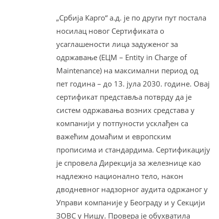
„Србија Карго“ а.д. је по други пут постала
носилац новог Сертификата о
усаглашености лица задуженог за
одржавање (ЕЦМ – Entity in Charge of
Maintenance) на максимални период од
пет година – до 13. јула 2030. године. Овај
сертификат представља потврду да је
систем одржавања возних средстава у
компанији у потпуности усклађен са
важећим домаћим и европским
прописима и стандардима. Сертификацију
је спровела Дирекција за железнице као
надлежно национално тело, након
дводневног надзорног аудита одржаног у
Управи компаније у Београду и у Секцији
ЗОВС у Нишу. Провера је обухватила