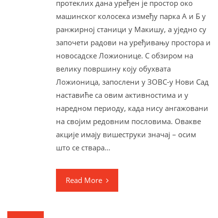
протеклих дана уређен је простор око
машинског колосека између парка А и Б у
ранжирној станици у Макишу, а уједно су
започети радови на уређивању простора и
новосадске Ложионице. С обзиром на
велику површину коју обухвата
Ложионица, запослени у ЗОВС-у Нови Сад
наставиће са овим активностима и у
наредном периоду, када нису ангажовани
на својим редовним пословима. Овакве
акције имају вишеструки значај – осим
што се ствара…
Read More