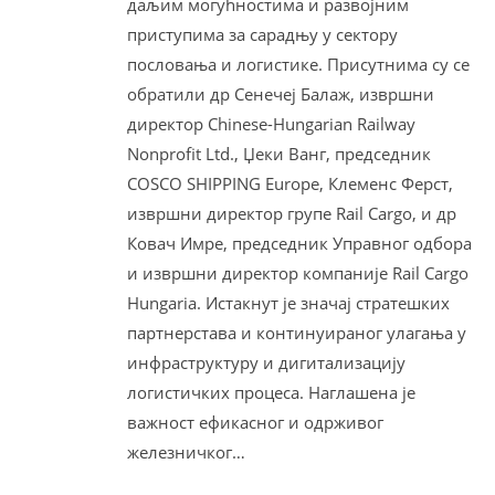
даљим могућностима и развојним
приступима за сарадњу у сектору
пословања и логистике. Присутнима су се
обратили др Сенечеј Балаж, извршни
директор Chinese-Hungarian Railway
Nonprofit Ltd., Џеки Ванг, председник
CОSCО SHIPPING Еurope, Клеменс Ферст,
извршни директор групе Rail Cargo, и др
Ковач Имре, председник Управног одбора
и извршни директор компаније Rail Cargo
Hungaria. Истакнут је значај стратешких
партнерстава и континуираног улагања у
инфраструктуру и дигитализацију
логистичких процеса. Наглашена је
важност ефикасног и одрживог
железничког…