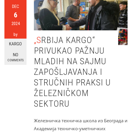
DEC
6
2024
by
„SRBIJA KARGO“
KARGO
PRIVUKAO PAŽNJU
NO
MLADIH NA SAJMU
COMMENTS
ZAPOŠLJAVANJA I
STRUČNIH PRAKSI U
ŽELEZNIČKOM
SEKTORU
Железничка техничка школа из Београда и
Академија техничко-уметничких