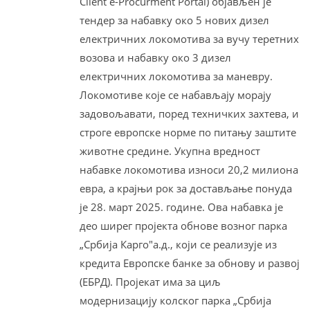
Client e-Procurment Portal) објављен је
тендер за набавку око 5 нових дизел
електричних локомотива за вучу теретних
возова и набавку око 3 дизел
електричних локомотива за маневру.
Локомотиве које се набављају морају
задовољавати, поред техничких захтева, и
строге европске норме по питању заштите
животне средине. Укупна вредност
набавке локомотива износи 20,2 милиона
евра, а крајњи рок за достављање понуда
је 28. март 2025. године. Ова набавка је
део ширег пројекта oбновe возног парка
„Србија Карго"а.д., који се реализује из
кредита Европске банке за обнову и развој
(ЕБРД). Пројекат има за циљ
модернизацију колског парка „Србија