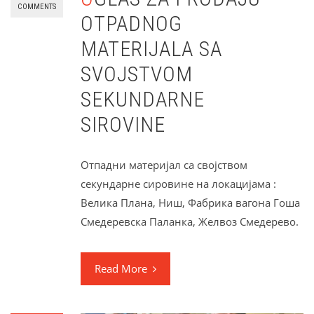
COMMENTS
OTPADNOG
MATERIJALA SA
SVOJSTVOM
SEKUNDARNE
SIROVINE
Отпадни материјал са својством
секундарне сировине на локацијама :
Велика Плана, Ниш, Фабрика вагона Гоша
Смедеревска Паланка, Желвоз Смедерево.
Read More