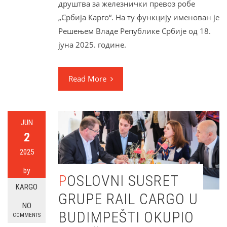
друштва за железнички превоз робе
„Србија Карго“. На ту функцију именован је
Решењем Владе Републике Србије од 18.
јуна 2025. године.
Read More
JUN
2
2025
by
POSLOVNI SUSRET
KARGO
GRUPE RAIL CARGO U
NO
BUDIMPEŠTI OKUPIO
COMMENTS