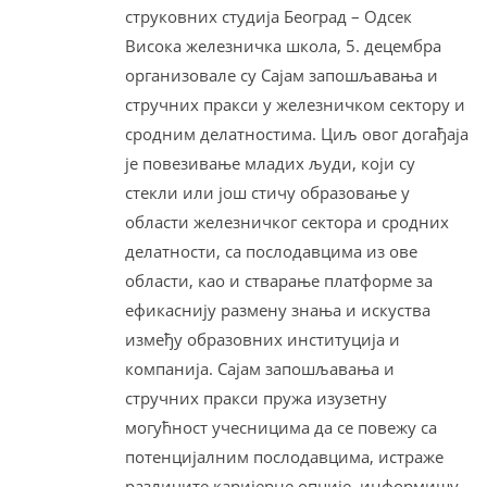
струковних студија Београд – Одсек
Висока железничка школа, 5. децембра
организовале су Сајам запошљавања и
стручних пракси у железничком сектору и
сродним делатностима. Циљ овог догађаја
је повезивање младих људи, који су
стекли или још стичу образовање у
области железничког сектора и сродних
делатности, са послодавцима из ове
области, као и стварање платформе за
ефикаснију размену знања и искуства
између образовних институција и
компанија. Сајам запошљавања и
стручних пракси пружа изузетну
могућност учесницима да се повежу са
потенцијалним послодавцима, истраже
различите каријерне опције, информишу