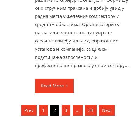
се о стручним праксама и добију увид у
радна места у железничком сектору и
сродним областима. Организатори су
нагласили важност континуиране
сарадње између младих, образовних
установа и компанија, са циљем
подстицања запослености и
професионалног развоја у овом сектору.…
Read More
Paginacija
Prev
1
2
3
…
34
Next
članaka