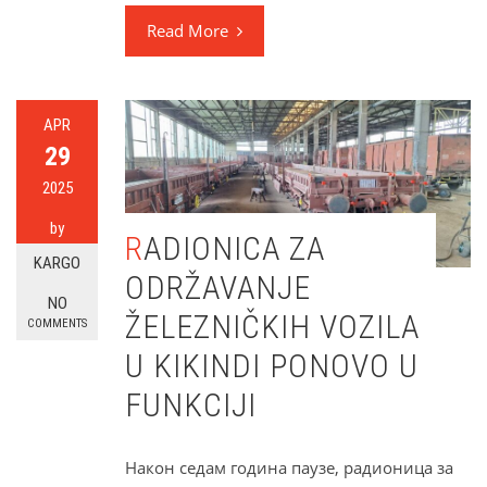
Read More
APR
29
2025
by
RADIONICA ZA
KARGO
ODRŽAVANJE
NO
ŽELEZNIČKIH VOZILA
COMMENTS
U KIKINDI PONOVO U
FUNKCIJI
Након седам година паузе, радионица за