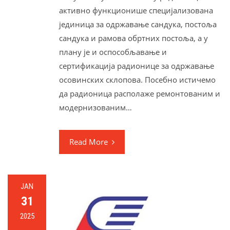
активно функционише специјализована
јединица за одржавање сандука, постоља
сандука и рамова обртних постоља, а у
плану је и оспособљавање и
сертификација радионице за одржавање
осовинских склопова. Посебно истичемо
да радионица располаже ремонтованим и
модернизованим…
Read More
JAN
31
2025