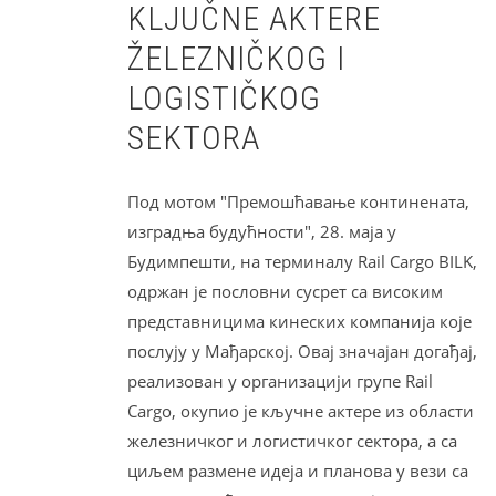
KLJUČNE AKTERE
ŽELEZNIČKOG I
LOGISTIČKOG
SEKTORA
Под мотом "Премошћавање континената,
изградња будућности", 28. маја у
Будимпешти, на терминалу Rail Cargo BILK,
одржан је пословни сусрет са високим
представницима кинеских компанија које
послују у Мађарској. Овај значајан догађај,
реализован у организацији групе Rail
Cargo, окупио је кључне актере из области
железничког и логистичког сектора, а са
циљем размене идеја и планова у вези са