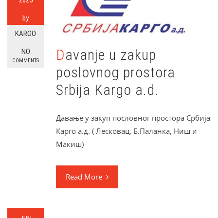
2025
by
KARGO
Davanje u zakup
NO
COMMENTS
poslovnog prostora
Srbija Kargo a.d.
Давање у закуп пословног простора Србија
Карго а.д. ( Лесковац, Б.Паланка, Ниш и
Макиш)
Read More