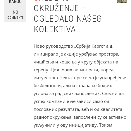
KARGO
OKRUŽENJE –
NO
OGLEDALO NAŠEG
COMMENTS
KOLEKTIVA
Ново руководство „Србија Карго“ а.д.
иницирало је акције уређења простора,
чишћења и кошења у кругу објеката на
терену. Циљ ових активности, поред
визуелног ефекта, пре свега је унапређење
безбедности, али и стварање бољих
услова за рад свих запослених. Свесни да
успех компаније не зависи само од
пословних резултата, већ и од квалитета
радног окружења, запослени су се активно
укључили у ову иницијативу. Током