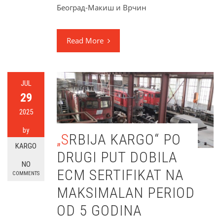
Београд-Макиш и Врчин
Read More
JUL
29
2025
by
„SRBIJA KARGO“ PO
KARGO
DRUGI PUT DOBILA
NO
ECM SERTIFIKAT NA
COMMENTS
MAKSIMALAN PERIOD
OD 5 GODINA