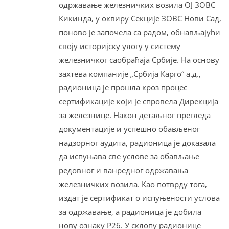
одржавање железничких возила ОЈ ЗОВС
Кикинда, у оквиру Секције ЗОВС Нови Сад,
поново је започела са радом, обнављајући
своју историјску улогу у систему
железничког саобраћаја Србије. На основу
захтева компаније „Србија Карго“ а.д.,
радионица је прошла кроз процес
сертификације који је спровела Дирекција
за железнице. Након детаљног прегледа
документације и успешно обављеног
надзорног аудита, радионица је доказала
да испуњава све услове за обављање
редовног и ванредног одржавања
железничких возила. Као потврду тога,
издат је сертификат о испуњености услова
за одржавање, а радионица је добила
нову ознаку Р26. У склопу радионице