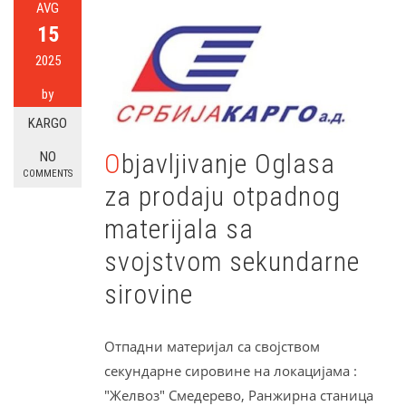
AVG
15
2025
by
KARGO
Objavljivanje Oglasa
NO
COMMENTS
za prodaju otpadnog
materijala sa
svojstvom sekundarne
sirovine
Отпадни материјал са својством
секундарне сировине на локацијама :
"Желвоз" Смедерево, Ранжирна станица