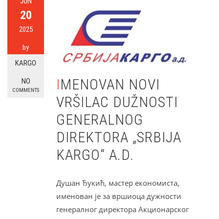
JUN
20
2025
by
KARGO
IMENOVAN NOVI
NO
COMMENTS
VRŠILAC DUŽNOSTI
GENERALNOG
DIREKTORA „SRBIJA
KARGO“ A.D.
Душан Ђукић, мастер економиста,
именован је за вршиоца дужности
генералног директора Акционарског