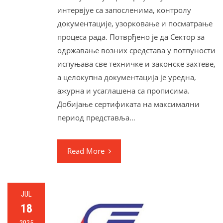
интервјуе са запосленима, контролу
документације, узорковање и посматрање
процеса рада. Потврђено је да Сектор за
одржавање возних средстава у потпуности
испуњава све техничке и законске захтеве,
а целокупна документација је уредна,
ажурна и усаглашена са прописима.
Добијање сертификата на максимални
период представља…
Read More
JUL
18