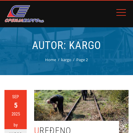
AUTOR:
KARGO
Home
kargo
Page 2
SEP
5
2025
by
UREĐENO