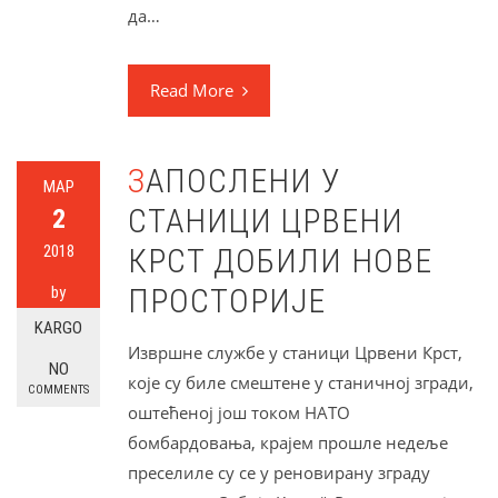
да…
Read More
ЗАПОСЛЕНИ У
МАР
СТАНИЦИ ЦРВЕНИ
2
2018
КРСТ ДОБИЛИ НОВЕ
ПРОСТОРИЈЕ
by
KARGO
Извршне службе у станици Црвени Крст,
NO
које су биле смештене у станичној згради,
COMMENTS
оштећеној још током НАТО
бомбардовања, крајем прошле недеље
преселиле су се у реновирану зграду