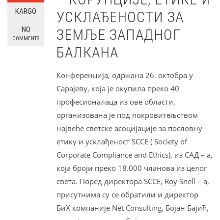
KARGO
УСКЛАЂЕНОСТИ ЗА
NO
ЗЕМЉЕ ЗАПАДНОГ
COMMENTS
БАЛКАНА
Конференција, одржана 26. октобра у
Сарајеву, која је окупила преко 40
професионалаца из ове области,
организована је под покровитељством
највеће светске асоцијације за пословну
етику и усклађеност SCCE ( Society of
Corporate Compliance and Ethics), из САД – а,
која броји преко 18.000 чланова из целог
света. Поред директора SCCE, Roy Snell – a,
присутнима су се обратили и директор
БиХ компаније Net Consulting, Бојан Бајић,