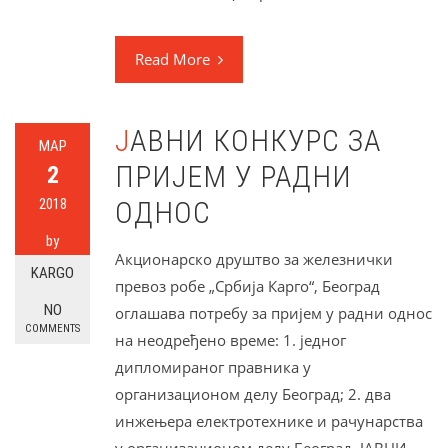
Read More
ЈАВНИ КОНКУРС ЗА
МАР
ПРИЈЕМ У РАДНИ
2
2018
ОДНОС
by
Акционарско друштво за железнички
KARGO
превоз робе „Србија Карго“, Београд
NO
оглашава потребу за пријем у радни однос
COMMENTS
на неодређено време: 1. једног
дипломираног правника у
организационом делу Београд; 2. два
инжењера електротехнике и рачунарства