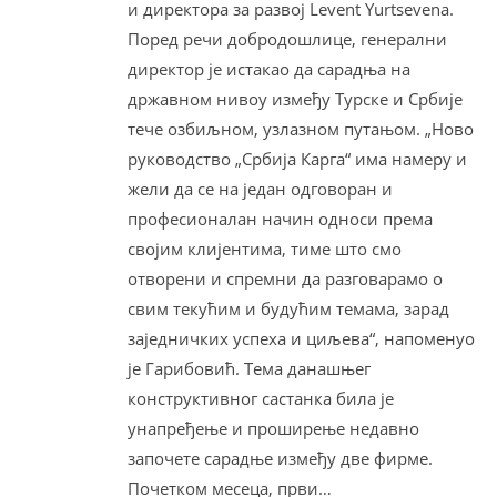
и директора за развој Levent Yurtsevena.
Поред речи добродошлице, генерални
директор је истакао да сарадња на
државном нивоу између Турске и Србије
тече озбиљном, узлазном путањом. „Ново
руководство „Србија Карга“ има намеру и
жели да се на један одговоран и
професионалан начин односи према
својим клијентима, тиме што смо
отворени и спремни да разговарамо о
свим текућим и будућим темама, зарад
заједничких успеха и циљева“, напоменуо
је Гарибовић. Тема данашњег
конструктивног састанка била је
унапређење и проширење недавно
започете сарадње између две фирме.
Почетком месеца, први…