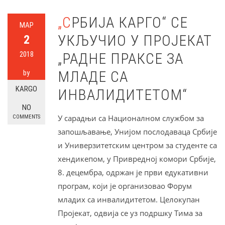
„СРБИЈА КАРГО“ СЕ
МАР
УКЉУЧИО У ПРОЈЕКАТ
2
2018
„РАДНЕ ПРАКСЕ ЗА
МЛАДЕ СА
by
KARGO
ИНВАЛИДИТЕТОМ“
NO
У сарадњи са Националном службом за
COMMENTS
запошљавање, Унијом послодаваца Србије
и Универзитетским центром за студенте са
хендикепом, у Привредној комори Србије,
8. децембра, одржан је први едукативни
програм, који је организовао Форум
младих са инвалидитетом. Целокупан
Пројекат, одвија се уз подршку Тима за