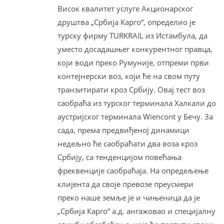
Висок квалитет услуге Акционарског
друштва „Србија Карго“, определио је
турску фирму TURKRAIL из Истамбула, да
уместо досадашњег конкурентног правца,
који води преко Румуније, отпреми први
контејнерски воз, који ће на свом путу
транзитирати кроз Србију. Овај тест воз
саобраћа из турског терминала Халкали до
аустријског терминала Wiencont у Бечу. За
сада, према предвиђеној динамици
недељно ће саобраћати два воза кроз
Србију, са тенденцијом повећања
фреквенције саобраћаја. На опредељење
клијента да своје превозе преусмери
преко наше земље је и чињеница да је
„Србија Карго“ а.д. ангажовао и специјалну