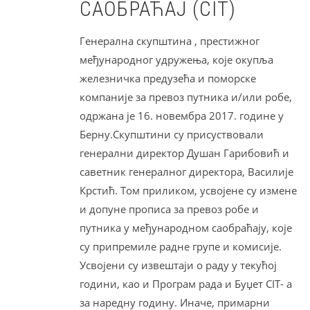
САОБРАЋАЈ (CIT)
Генерална скупштина , престижног
међународног удружења, које окупља
железничка предузећа и поморске
компаније за превоз путника и/или робе,
одржана је 16. новембра 2017. године у
Берну.Скупштини су присуствовали
генерални директор Душан Гарибовић и
саветник генералног директора, Василије
Крстић. Том приликом, усвојене су измене
и допуне прописа за превоз робе и
путника у међународном саобраћају, које
су припремиле радне групе и комисије.
Усвојени су извештаји о раду у текућој
години, као и Програм рада и Буџет CIT- а
за наредну годину. Иначе, примарни