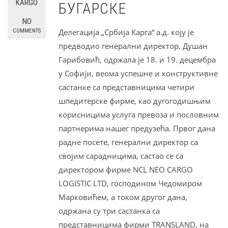
KARGO
БУГАРСКЕ
NO
Делегација „Србија Карга“ а.д. коју је
COMMENTS
предводио генерални директор, Душан
Гарибовић, одржала је 18. и 19. децембра
у Софији, веома успешне и конструктивне
састанке са представницима четири
шпедитерске фирме, као дугогодишњим
корисницима услуга превоза и пословним
партнерима нашег предузећа. Првог дана
радне посете, генерални директор са
својим сарадницима, састао се са
директором фирме NCL NEO CARGO
LOGISTIC LTD, господином Чедомиром
Марковићем, а током другог дана,
одржана су три састанка са
представницима фирми TRANSLAND, на