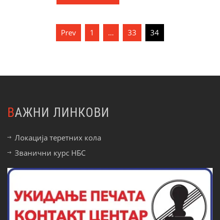
Пагинација
Prev
1
…
33
34
чланака
ВАЖНИ ЛИНКОВИ
Локација теретних кола
Званични курс НБС