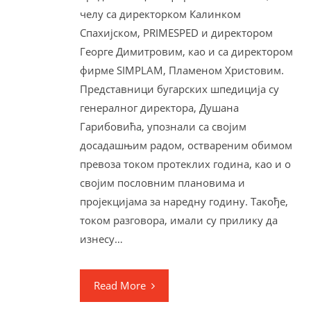
челу са директорком Калинком
Спахијском, PRIMESPED и директором
Георге Димитровим, као и са директором
фирме SIMPLAM, Пламеном Христовим.
Представници бугарских шпедиција су
генералног директора, Душана
Гарибовића, упознали са својим
досадашњим радом, оствареним обимом
превоза током протеклих година, као и о
својим пословним плановима и
пројекцијама за наредну годину. Такође,
током разговора, имали су прилику да
изнесу…
Read More