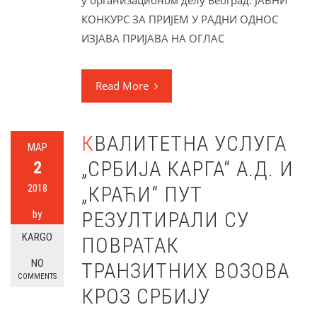
у организационом делу Београд. ЈАВНИ
КОНКУРС ЗА ПРИЈЕМ У РАДНИ ОДНОС
ИЗЈАВА ПРИЈАВА НА ОГЛАС
Read More
КВАЛИТЕТНА УСЛУГА
МАР
„СРБИЈА КАРГА“ А.Д. И
2
2018
„КРАЋИ“ ПУТ
РЕЗУЛТИРАЛИ СУ
by
KARGO
ПОВРАТАК
NO
ТРАНЗИТНИХ ВОЗОВА
COMMENTS
КРОЗ СРБИЈУ