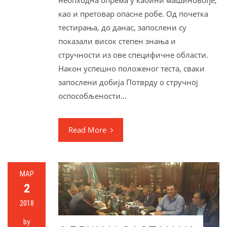
неопходна опрема у кабини машиновође,
као и претовар опасне робе. Од почетка
тестирања, до данас, запослени су
показали висок степен знања и
стручности из ове специфичне области.
Након успешно положеног теста, сваки
запослени добија Потврду о стручној
оспособљености…
Read More
МАР
2
2018
by