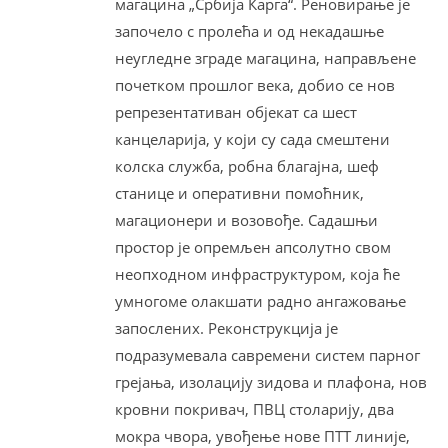
магацина „Србија Карга“. Реновирање је
започело с пролећа и од некадашње
неугледне зграде магацина, направљене
почетком прошлог века, добио се нов
репрезентативан објекат са шест
канцеларија, у који су сада смештени
колска служба, робна благајна, шеф
станице и оперативни помоћник,
магационери и возовође. Садашњи
простор је опремљен апсолутно свом
неопходном инфраструктуром, која ће
умногоме олакшати радно ангажовање
запослених. Реконструкција је
подразумевала савремени систем парног
грејања, изолацију зидова и плафона, нов
кровни покривач, ПВЦ столарију, два
мокра чвора, увођење нове ПТТ линије,