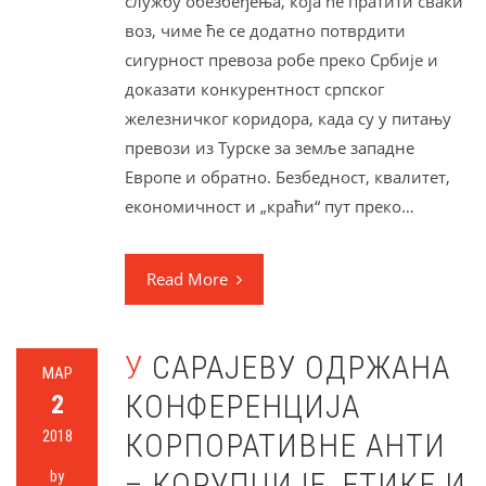
службу обезбеђења, која ће пратити сваки
воз, чиме ће се додатно потврдити
сигурност превоза робе преко Србије и
доказати конкурентност српског
железничког коридора, када су у питању
превози из Турске за земље западне
Европе и обратно. Безбедност, квалитет,
економичност и „краћи“ пут преко…
Read More
У САРАЈЕВУ ОДРЖАНА
МАР
КОНФЕРЕНЦИЈА
2
2018
КОРПОРАТИВНЕ АНТИ
– КОРУПЦИЈЕ, ЕТИКЕ И
by