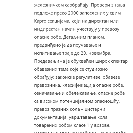
железничком саобраћају. Провери знања
подлеже преко 2000 запослених у свим
Карго секцијама, који на директан или
индиректан начин учествују у превозу
опасне робе. Детаљним планом,
предвиђено је да поучавање и
испитивање траје до 20. новембра.
Предавањима је обухваћен широк спектар
обавезних тема које се студиозно
обрађују: законске регулативе, обавезе
превозника, класификација опасне робе,
означавање и обележавање, опасне робе
са високом потенцијалном опасношћу,
превоз празних кола – цистерни,
документација, уврштавање кола
товарених робом класе 1 у возове,