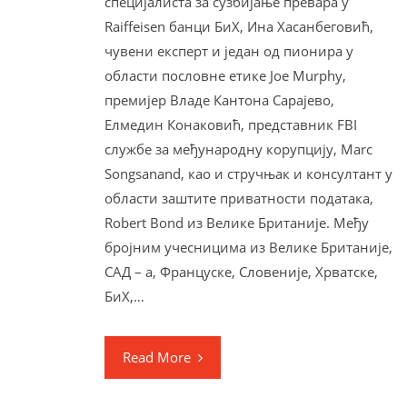
специјалиста за сузбијање превара у
Raiffeisen банци БиХ, Ина Хасанбеговић,
чувени експерт и један од пионира у
области пословне етике Joe Murphy,
премијер Владе Кантона Сарајево,
Елмедин Конаковић, представник FBI
службе за међународну корупцију, Marc
Songsanand, као и стручњак и консултант у
области заштите приватности података,
Robert Bond из Велике Британије. Међу
бројним учесницима из Велике Британије,
САД – а, Француске, Словеније, Хрватске,
БиХ,…
Read More