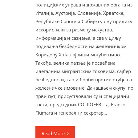
полицијских управа и државних органа из
Италије, Аустрије, Словеније, Хрватске,
Републике Српске и Србије су ову прилику
искористили за размену искуства,
информација и сазнања, а све у циљу
подизања безбедности на железничком
Коридору Х на највиши могући ниво.
Такође, велика пажња је посвећена
илегалним мигрантским токовима, сајбер
безбедности, као и борби против отуђења
железничке имовине. Данашњем скупу, по
први пут, присуствовали су и специјални
гости, председник COLPOFER – а, Franco
Fiumara и генерални секретар…
Read More