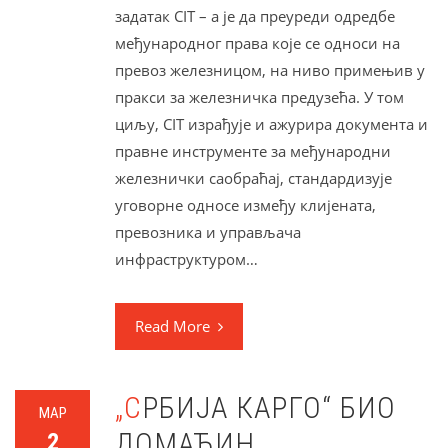
задатак CIT – а је да преуреди одредбе
међународног права које се односи на
превоз железницом, на ниво примењив у
пракси за железничка предузећа. У том
циљу, CIT израђује и ажурира документа и
правне инструменте за међународни
железнички саобраћај, стандардизује
уговорне односе између клијената,
превозника и управљача
инфраструктуром…
Read More
„СРБИЈА КАРГО“ БИО
МАР
ДОМАЋИН
2