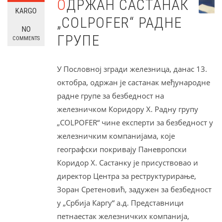
ОДРЖАН САСТАНАК
KARGO
„COLPOFER“ РАДНЕ
NO
ГРУПЕ
COMMENTS
У Пословној згради железница, данас 13.
октобра, одржан је састанак међународне
радне групе за безбедност на
железничком Коридору Х. Радну групу
„COLPOFER“ чине експерти за безбедност у
железничким компанијама, које
географски покривају Паневропски
Коридор Х. Састанку је присуствовао и
директор Центра за реструктурирање,
Зоран Сретеновић, задужен за безбедност
у „Србија Каргу“ а.д. Представници
петнаестак железничких компанија,