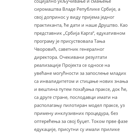
социјално укључивање и смањење
сиромаштва Владе Републике Србије, а
свој допринос у виду пријема једног
практиканта, ће дати и наше Друштво. Као
представник „Србија Карга“, едукативном
програму је присуствовала Тања
Чворовић, саветник генералног
директора. Очекивани резултати
реализације Пројекта се односе на
увећане могућности за запослење младих
са инвалидитетом и стицање нових знања
и вештина путем похађања праксе, док ће,
са друге стране, послодавци имати на
располагању пилотиран модел праксе, уз
примену инклузивних процедура, без
оптерећења за свој буџет. Током прве фазе
едукације, присутни су имали прилике