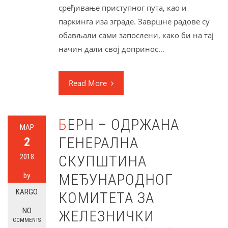
сређивање приступног пута, као и
паркинга иза зграде. Завршне радове су
обављали сами запослени, како би на тај
начин дали свој допринос…
Read More
БЕРН – ОДРЖАНА
МАР
ГЕНЕРАЛНА
2
2018
СКУПШТИНА
МЕЂУНАРОДНОГ
by
KARGO
КОМИТЕТА ЗА
NO
ЖЕЛЕЗНИЧКИ
COMMENTS