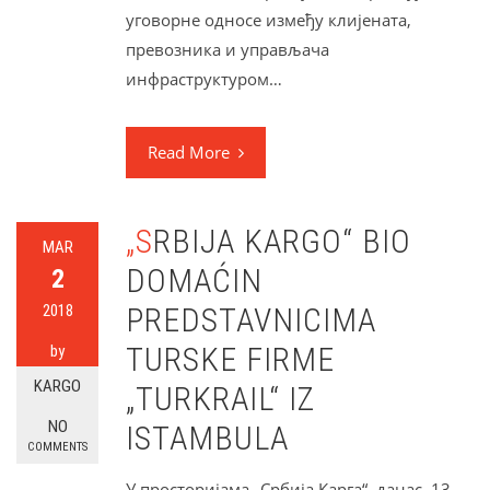
уговорне односе између клијената,
превозника и управљача
инфраструктуром…
Read More
„SRBIJA KARGO“ BIO
MAR
DOMAĆIN
2
2018
PREDSTAVNICIMA
TURSKE FIRME
by
KARGO
„TURKRAIL“ IZ
NO
ISTAMBULA
COMMENTS
У просторијама „Србија Карга“, данас, 13.