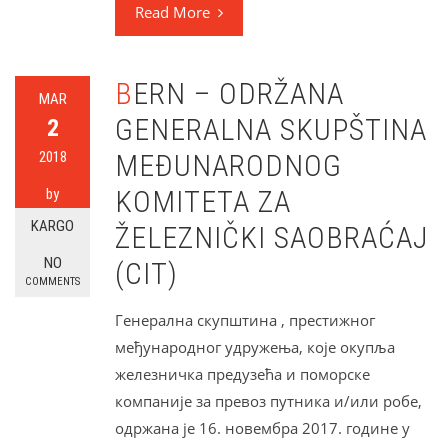
Read More
BERN – ODRŽANA
MAR
GENERALNA SKUPŠTINA
2
2018
MEĐUNARODNOG
KOMITETA ZA
by
KARGO
ŽELEZNIČKI SAOBRAĆAJ
NO
(CIT)
COMMENTS
Генерална скупштина , престижног
међународног удружења, које окупља
железничка предузећа и поморске
компаније за превоз путника и/или робе,
одржана је 16. новембра 2017. године у