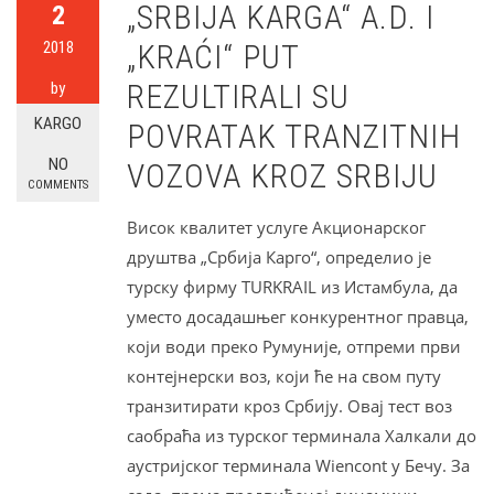
„SRBIJA KARGA“ A.D. I
2
2018
„KRAĆI“ PUT
REZULTIRALI SU
by
KARGO
POVRATAK TRANZITNIH
NO
VOZOVA KROZ SRBIJU
COMMENTS
Висок квалитет услуге Акционарског
друштва „Србија Карго“, определио је
турску фирму TURKRAIL из Истамбула, да
уместо досадашњег конкурентног правца,
који води преко Румуније, отпреми први
контејнерски воз, који ће на свом путу
транзитирати кроз Србију. Овај тест воз
саобраћа из турског терминала Халкали до
аустријског терминала Wiencont у Бечу. За