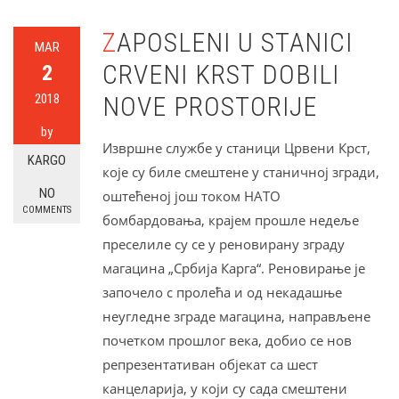
ZAPOSLENI U STANICI
MAR
CRVENI KRST DOBILI
2
2018
NOVE PROSTORIJE
by
Извршне службе у станици Црвени Крст,
KARGO
које су биле смештене у станичној згради,
NO
оштећеној још током НАТО
COMMENTS
бомбардовања, крајем прошле недеље
преселиле су се у реновирану зграду
магацина „Србија Карга“. Реновирање је
започело с пролећа и од некадашње
неугледне зграде магацина, направљене
почетком прошлог века, добио се нов
репрезентативан објекат са шест
канцеларија, у који су сада смештени