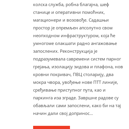
колска служба, робна благајна, шеф
станице и оперативни помоћник,
магационери и возовође. Садашњи
простор је опремљен апсолутно свом
неопходном инфраструктуром, која ће
умногоме олакшати радно ангажовање
запослених. Реконструкција је
подразумевала савремени систем парног
грејања, изолацију зидова и плафона, нов
кровни покривач, ПВЦ столарију, два
мокра чвора, увођење нове ПТТ линије,
сређивање приступног пута, као и
паркинга иза зграде. Завршне радове су
обављали сами запослени, како би на тај
начин дали свој допринос…