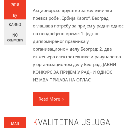
2018
Акционарско друштво за железнички
by
превоз робе „Србија Карго“, Београд
KARGO
оглашава потребу за пријем у радни однос
на неодређено време: 1. једног
NO
дипломираног правника у
COMMENTS
организационом делу Београд; 2. два
инжењера електротехнике и рачунарства
у организационом делу Београд. ЈАВНИ
КОНКУРС ЗА ПРИЈЕМ У РАДНИ ОДНОС
ИЗЈАВА ПРИЈАВА НА ОГЛАС
Read More
KVALITETNA USLUGA
MAR