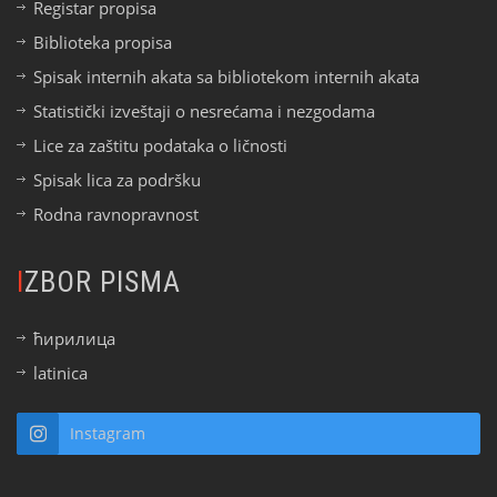
Registar propisa
Biblioteka propisa
Spisak internih akata sa bibliotekom internih akata
Statistički izveštaji o nesrećama i nezgodama
Lice za zaštitu podataka o ličnosti
Spisak lica za podršku
Rodna ravnopravnost
IZBOR PISMA
ћирилица
latinica
Instagram