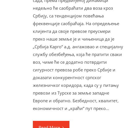
сада, према предвиђеној динамици
недељно ће саобраћати два воза кроз
Србију, са тенденцијом повећања
фреквенције саобраћаја. На опредељење
клијента да своје превозе преусмери
преко наше земље је и чињеница да је
„Србија Карго“ а.д. ангажовао и специјалну
службу обезбеђења, која ће пратити сваки
воз, чиме ће се додатно потврдити
сигурност превоза робе преко Србије и
доказати конкурентност српског
железничког коридора, када су у питању
превози из Турске за земље западне
Европе и обратно. Безбедност, квалитет,
економичност и „краћи“ пут преко…
Read More