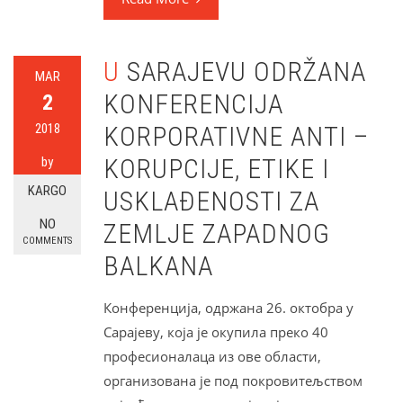
U SARAJEVU ODRŽANA
MAR
KONFERENCIJA
2
2018
KORPORATIVNE ANTI –
KORUPCIJE, ETIKE I
by
KARGO
USKLAĐENOSTI ZA
NO
ZEMLJE ZAPADNOG
COMMENTS
BALKANA
Конференција, одржана 26. октобра у
Сарајеву, која је окупила преко 40
професионалаца из ове области,
организована је под покровитељством