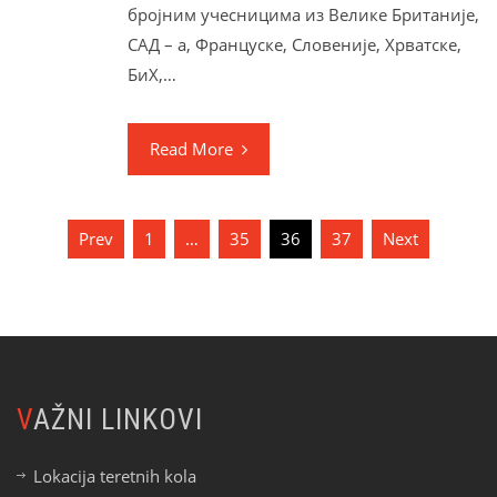
бројним учесницима из Велике Британије,
САД – а, Француске, Словеније, Хрватске,
БиХ,…
Read More
Paginacija
Prev
1
…
35
36
37
Next
članaka
VAŽNI LINKOVI
Lokacija teretnih kola