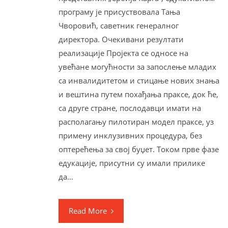
програму је присуствовала Тања
Чворовић, саветник генералног
директора. Очекивани резултати
реализације Пројекта се односе на
увећане могућности за запослење младих
са инвалидитетом и стицање нових знања
и вештина путем похађања праксе, док ће,
са друге стране, послодавци имати на
располагању пилотиран модел праксе, уз
примену инклузивних процедура, без
оптерећења за свој буџет. Током прве фазе
едукације, присутни су имали прилике
да…
Read More