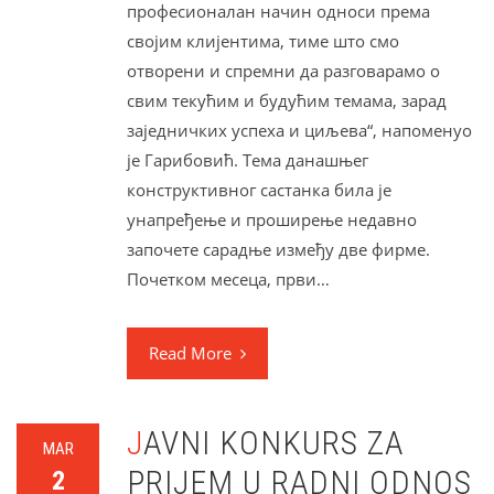
професионалан начин односи према
својим клијентима, тиме што смо
отворени и спремни да разговарамо о
свим текућим и будућим темама, зарад
заједничких успеха и циљева“, напоменуо
је Гарибовић. Тема данашњег
конструктивног састанка била је
унапређење и проширење недавно
започете сарадње између две фирме.
Почетком месеца, први…
Read More
JAVNI KONKURS ZA
MAR
PRIJEM U RADNI ODNOS
2