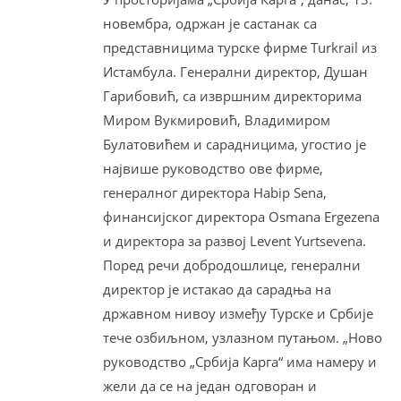
новембра, одржан је састанак са
представницима турске фирме Turkrail из
Истамбула. Генерални директор, Душан
Гарибовић, са извршним директорима
Миром Вукмировић, Владимиром
Булатовићем и сарадницима, угостио је
највише руководство ове фирме,
генералног директора Habip Sena,
финансијског директора Osmana Ergezena
и директора за развој Levent Yurtsevena.
Поред речи добродошлице, генерални
директор је истакао да сарадња на
државном нивоу између Турске и Србије
тече озбиљном, узлазном путањом. „Ново
руководство „Србија Карга“ има намеру и
жели да се на један одговоран и