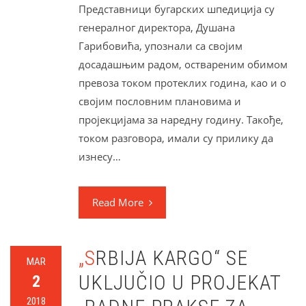
Представници бугарских шпедиција су
генералног директора, Душана
Гарибовића, упознали са својим
досадашњим радом, оствареним обимом
превоза током протеклих година, као и о
својим пословним плановима и
пројекцијама за наредну годину. Такође,
током разговора, имали су прилику да
изнесу…
Read More
„SRBIJA KARGO“ SE
MAR
UKLJUČIO U PROJEKAT
2
2018