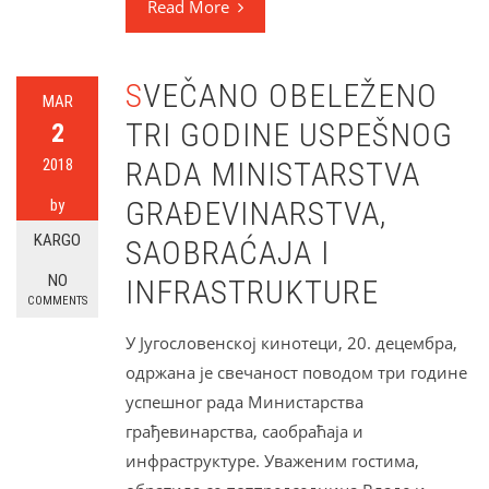
Read More
SVEČANO OBELEŽENO
MAR
TRI GODINE USPEŠNOG
2
2018
RADA MINISTARSTVA
GRAĐEVINARSTVA,
by
KARGO
SAOBRAĆAJA I
NO
INFRASTRUKTURE
COMMENTS
У Југословенској кинотеци, 20. децембра,
одржана је свечаност поводом три године
успешног рада Министарства
грађевинарства, саобраћаја и
инфраструктуре. Уваженим гостима,