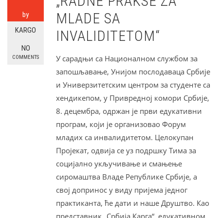
„RADNE PRAKSE ZA
MLADE SA
by
KARGO
INVALIDITETOM“
NO
У сарадњи са Националном службом за
COMMENTS
запошљавање, Унијом послодаваца Србије
и Универзитетским центром за студенте са
хендикепом, у Привредној комори Србије,
8. децембра, одржан је први едукативни
програм, који је организовао Форум
младих са инвалидитетом. Целокупан
Пројекат, одвија се уз подршку Тима за
социјално укључивање и смањење
сиромаштва Владе Републике Србије, а
свој допринос у виду пријема једног
практиканта, ће дати и наше Друштво. Као
представник „Србија Карга“, едукативном