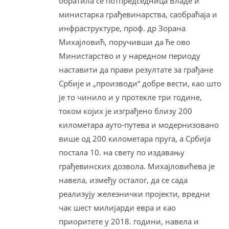
обратила се потпредседница Владе и
министарка грађевинарства, саобраћаја и
инфраструктуре, проф. др Зорана
Михајловић, поручивши да ће ово
Министарство и у наредном периоду
наставити да прави резултате за грађане
Србије и „производи“ добре вести, као што
је то чинило и у протекле три године,
током којих је изграђено близу 200
километара ауто-путева и модернизовано
више од 200 километара пруга, а Србија
постала 10. на свету по издавању
грађевинских дозвола. Михајловићева је
навела, између осталог, да се сада
реализују железнички пројекти, вредни
чак шест милијарди евра и као
приоритете у 2018. години, навела и