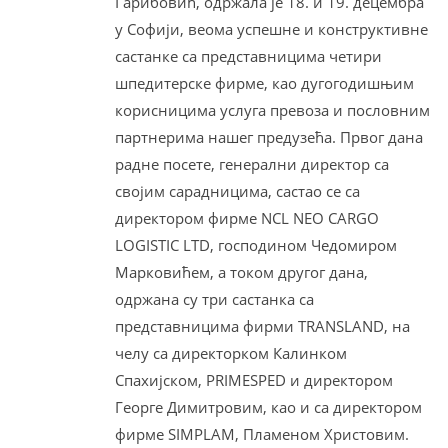
Гарибовић, одржала је 18. и 19. децембра
у Софији, веома успешне и конструктивне
састанке са представницима четири
шпедитерске фирме, као дугогодишњим
корисницима услуга превоза и пословним
партнерима нашег предузећа. Првог дана
радне посете, генерални директор са
својим сарадницима, састао се са
директором фирме NCL NEO CARGO
LOGISTIC LTD, господином Чедомиром
Марковићем, а током другог дана,
одржана су три састанка са
представницима фирми TRANSLAND, на
челу са директорком Калинком
Спахијском, PRIMESPED и директором
Георге Димитровим, као и са директором
фирме SIMPLAM, Пламеном Христовим.