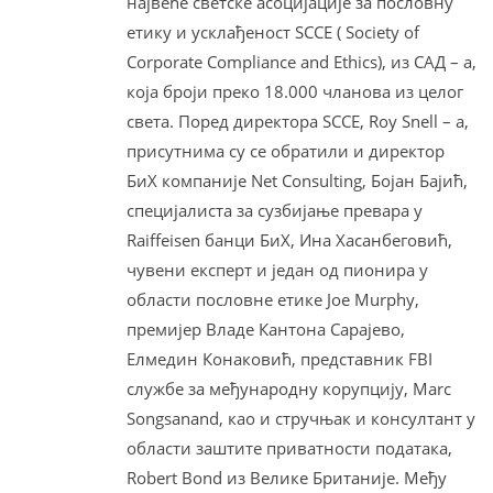
највеће светске асоцијације за пословну
етику и усклађеност SCCE ( Society of
Corporate Compliance and Ethics), из САД – а,
која броји преко 18.000 чланова из целог
света. Поред директора SCCE, Roy Snell – a,
присутнима су се обратили и директор
БиХ компаније Net Consulting, Бојан Бајић,
специјалиста за сузбијање превара у
Raiffeisen банци БиХ, Ина Хасанбеговић,
чувени експерт и један од пионира у
области пословне етике Joe Murphy,
премијер Владе Кантона Сарајево,
Елмедин Конаковић, представник FBI
службе за међународну корупцију, Marc
Songsanand, као и стручњак и консултант у
области заштите приватности података,
Robert Bond из Велике Британије. Међу