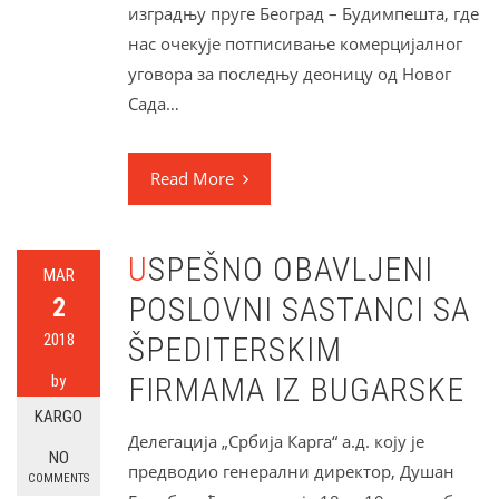
изградњу пруге Београд – Будимпешта, где
нас очекује потписивање комерцијалног
уговора за последњу деоницу од Новог
Сада…
Read More
USPEŠNO OBAVLJENI
MAR
POSLOVNI SASTANCI SA
2
2018
ŠPEDITERSKIM
FIRMAMA IZ BUGARSKE
by
KARGO
Делегација „Србија Карга“ а.д. коју је
NO
предводио генерални директор, Душан
COMMENTS