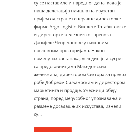
су се наставиле и наредног дана, када је
наша делегација наишла на изузетан
пријем од стране генералне директорке
фирме Argo Logistic, Виолете Татабитовске
и директорке железничког превоза
Данијеле Чепреганове у њиховим
пословним просторијама. Након
поменутих састанака, уследио је и сусрет
са представницима Македонских
железница, директором Сектора за превоз
робе Добреом Сиљаноским и директором
маркетинга и продаје. Учесници обеју
страна, поред међусобног упознавања и
размене досадашњих искустава, изнели
су…