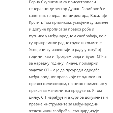
Берну.Скупштини су присуствовали
генерални директор Душан Гарибовић и
саветник генералног директора, Василије
Крстић. Том приликом, усвојене су измене
и допуне прописа за превоз робе и
путника у међународном саобраћају, које
су припремиле радне групе и комисије.
Усвојени су извештаји о раду у текућој
години, као и Програм рада и Буџет CIT- а
за наредну годину. Иначе, примарни
задатак CIT – а је да преуреди одредбе
међународног права које се односи на
превоз железницом, на ниво примењив у
пракси за железничка предузећа. У том
циљу, CIT израђује и ажурира документа и
правне инструменте за међународни
железнички саобраћај, стандардизује