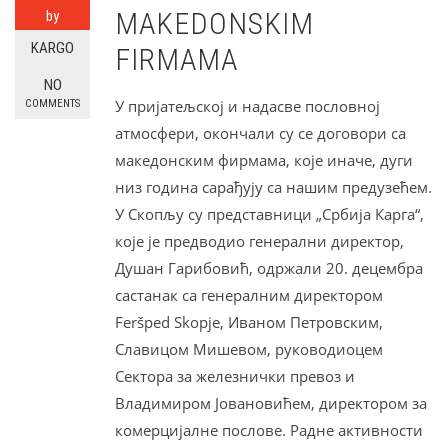
MAKEDONSKIM
by
KARGO
FIRMAMA
NO
У пријатељској и надасве пословној
COMMENTS
атмосфери, окончали су се договори са
македонским фирмама, које иначе, дуги
низ година сарађују са нашим предузећем.
У Скопљу су представници „Србија Карга“,
које је предводио генерални директор,
Душан Гарибовић, одржали 20. децембра
састанак са генералним директором
Feršped Skopje, Иваном Петровским,
Славицом Мишевом, руководиоцем
Сектора за железнички превоз и
Владимиром Јовановићем, директором за
комерцијалне послове. Радне активности